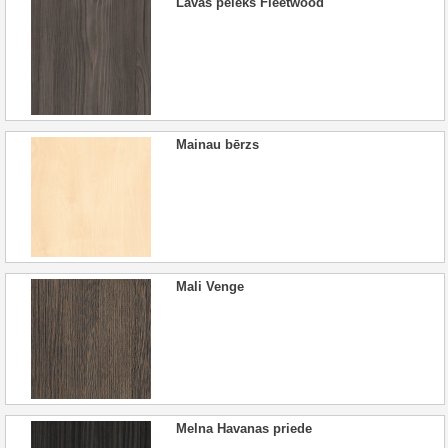
Lavas pelēks Fleetwood
Mainau bērzs
Mali Venge
Melna Havanas priede