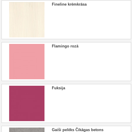
Fineline krēmkrāsa
Flamingo rozā
Fuksija
Gaiši pelēks Čikāgas betons