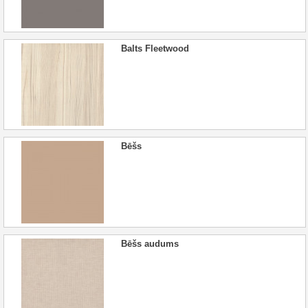
Balts Fleetwood
Bēšs
Bēšs audums