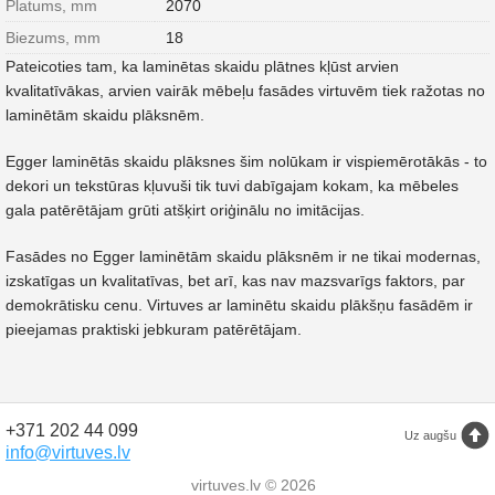
Platums, mm
2070
Biezums, mm
18
Pateicoties tam, ka laminētas skaidu plātnes kļūst arvien
kvalitatīvākas, arvien vairāk mēbeļu fasādes virtuvēm tiek ražotas no
laminētām skaidu plāksnēm.
Egger laminētās skaidu plāksnes šim nolūkam ir vispiemērotākās - to
dekori un tekstūras kļuvuši tik tuvi dabīgajam kokam, ka mēbeles
gala patērētājam grūti atšķirt oriģinālu no imitācijas.
Fasādes no Egger laminētām skaidu plāksnēm ir ne tikai modernas,
izskatīgas un kvalitatīvas, bet arī, kas nav mazsvarīgs faktors, par
demokrātisku cenu. Virtuves ar laminētu skaidu plākšņu fasādēm ir
pieejamas praktiski jebkuram patērētājam.
+371 202 44 099
Uz augšu
info@virtuves.lv
virtuves.lv © 2026