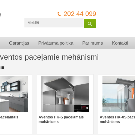
202 44 099
Garantijas
Privātuma politika
Par mums
Kontakti
ventos paceļamie mehānismi
paceļamais
Aventos HK-S paceļamais
Aventos HK-XS pac
mehānisms
mehānisms