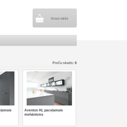
Grozs tukšs
Preču skaits:
6
eļamais
Aventos HL paceļamais
mehānisms