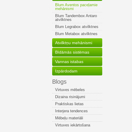
Blum Aventos paceļamie
mehānismi
Blum Tandembox Antaro
atvilktnes
Blum Legrabox atvilktnes
Blum Metabox atvilktnes
Atvilktņu mehānismi
Bīdāmās sistēmas
Vannas istabas
Izpārdodam
Blogs
Virtuves mēbeles
Dizaina risinājumi
Praktiskas lietas
Interjera tendences
Mēbeļu materiāli
Virtuves iekārtošana