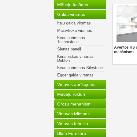
Mēbeļu fasādes
Galda virsmas
Itāļu galda virsmas
Masīvkoka virsmas
Kvarca virsmas
Technistone
Aventos HS 
Sienas paneļi
mehānisms
Keramiskās virsmas
Dekton
Kvarca virsmas Silestone
Egger galda virsmas
Virtuves aprīkojums
Mēbeļu rokturi
Grozu mehānismi
Virtuves izlietnes
Virtuves tehnika
Blum Furnitūra