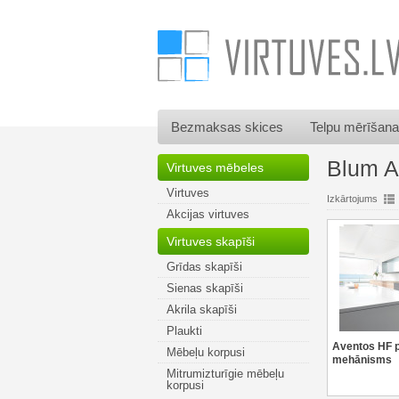
Bezmaksas skices
Telpu mērīšana
Blum A
Virtuves mēbeles
Virtuves
Izkārtojums
Akcijas virtuves
Virtuves skapīši
Grīdas skapīši
Sienas skapīši
Akrila skapīši
Plaukti
Aventos HF 
Mēbeļu korpusi
mehānisms
Mitrumizturīgie mēbeļu
korpusi