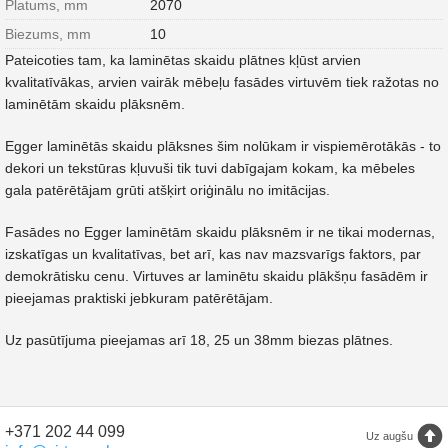
Platums, mm
2070
Biezums, mm
10
Pateicoties tam, ka laminētas skaidu plātnes kļūst arvien
kvalitatīvākas, arvien vairāk mēbeļu fasādes virtuvēm tiek ražotas no
laminētām skaidu plāksnēm.
Egger laminētās skaidu plāksnes šim nolūkam ir vispiemērotākās - to
dekori un tekstūras kļuvuši tik tuvi dabīgajam kokam, ka mēbeles
gala patērētājam grūti atšķirt oriģinālu no imitācijas.
Fasādes no Egger laminētām skaidu plāksnēm ir ne tikai modernas,
izskatīgas un kvalitatīvas, bet arī, kas nav mazsvarīgs faktors, par
demokrātisku cenu. Virtuves ar laminētu skaidu plākšņu fasādēm ir
pieejamas praktiski jebkuram patērētājam.
Uz pasūtījuma pieejamas arī 18, 25 un 38mm biezas plātnes.
+371 202 44 099
Uz augšu