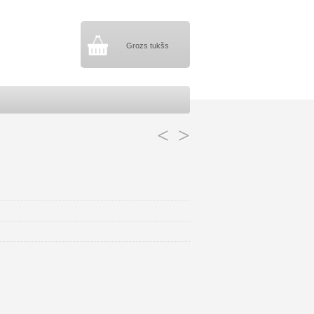
Grozs tukšs
<
>