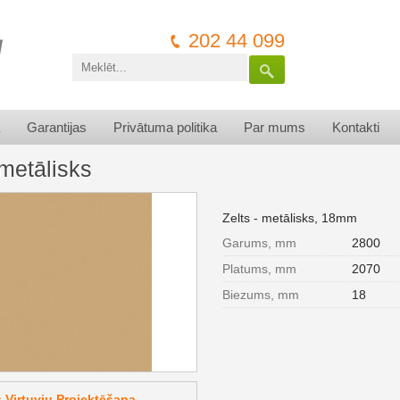
202 44 099
Garantijas
Privātuma politika
Par mums
Kontakti
 metālisks
Zelts - metālisks, 18mm
Garums, mm
2800
Platums, mm
2070
Biezums, mm
18
Virtuvju Projektēšana