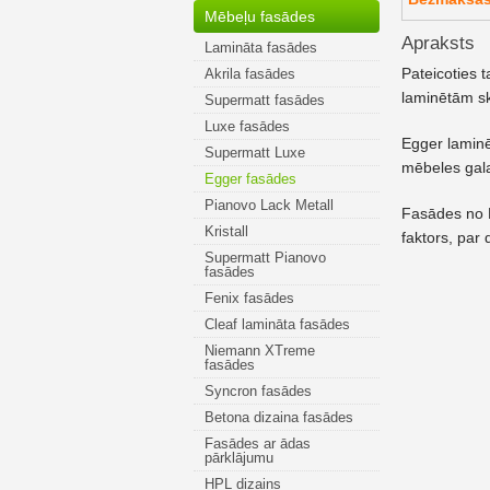
Mēbeļu fasādes
Apraksts
Lamināta fasādes
Pateicoties 
Akrila fasādes
laminētām s
Supermatt fasādes
Luxe fasādes
Egger laminē
Supermatt Luxe
mēbeles gala 
Egger fasādes
Pianovo Lack Metall
Fasādes no E
Kristall
faktors, par
Supermatt Pianovo
fasādes
Fenix fasādes
Cleaf lamināta fasādes
Niemann XTreme
fasādes
Syncron fasādes
Betona dizaina fasādes
Fasādes ar ādas
pārklājumu
HPL dizains