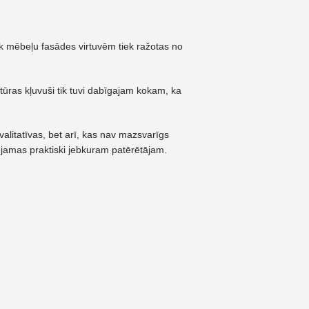
rāk mēbeļu fasādes virtuvēm tiek ražotas no
tūras kļuvuši tik tuvi dabīgajam kokam, ka
litatīvas, bet arī, kas nav mazsvarīgs
ejamas praktiski jebkuram patērētājam.