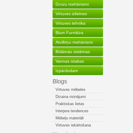
Grozu mehānismi
Virtuves izlietnes
Virtuves tehnika
Blum Furnitūra
Atvilktņu mehānismi
Bīdāmās sistēmas
Vannas istabas
Izpārdodam
Blogs
Virtuves mēbeles
Dizaina risinājumi
Praktiskas lietas
Interjera tendences
Mēbeļu materiāli
Virtuves iekārtošana