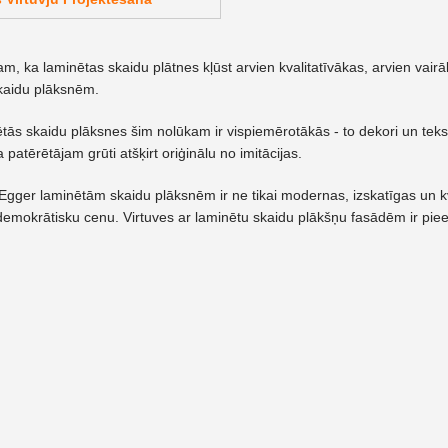
tam, ka laminētas skaidu plātnes kļūst arvien kvalitatīvākas, arvien vai
kaidu plāksnēm.
tās skaidu plāksnes šim nolūkam ir vispiemērotākās - to dekori un teks
patērētājam grūti atšķirt oriģinālu no imitācijas.
gger laminētām skaidu plāksnēm ir ne tikai modernas, izskatīgas un kva
 demokrātisku cenu. Virtuves ar laminētu skaidu plākšņu fasādēm ir pie