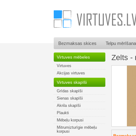
Bezmaksas skices
Telpu mērīšana
Zelts -
Virtuves mēbeles
Virtuves
Akcijas virtuves
Virtuves skapīši
Grīdas skapīši
Sienas skapīši
Akrila skapīši
Plaukti
Mēbeļu korpusi
Mitrumizturīgie mēbeļu
korpusi
Bezmaksas 