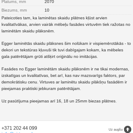
Platums, mm
2070
Biezums, mm
10
Pateicoties tam, ka laminētas skaidu plātnes kļūst arvien
kvalitatīvākas, arvien vairāk mēbeļu fasādes virtuvēm tiek ražotas no
laminētām skaidu plāksnēm.
Egger laminētās skaidu plāksnes šim nolūkam ir vispiemērotākās - to
dekori un tekstūras kļuvuši tik tuvi dabīgajam kokam, ka mēbeles
gala patērētājam grūti atšķirt oriģinālu no imitācijas.
Fasādes no Egger laminētām skaidu plāksnēm ir ne tikai modernas,
izskatīgas un kvalitatīvas, bet arī, kas nav mazsvarīgs faktors, par
demokrātisku cenu. Virtuves ar laminētu skaidu plākšņu fasādēm ir
pieejamas praktiski jebkuram patērētājam.
Uz pasūtījuma pieejamas arī 16, 18 un 25mm biezas plātnes.
+371 202 44 099
Uz augšu