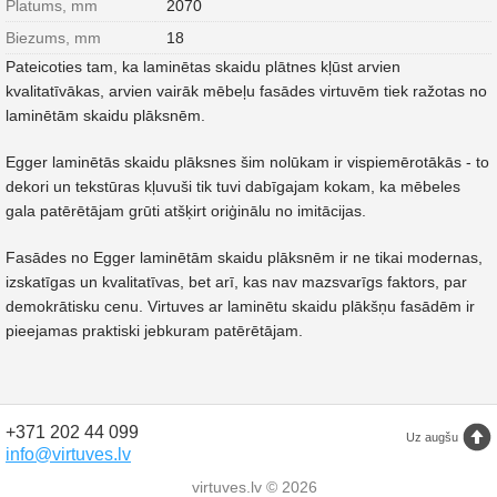
Platums, mm
2070
Biezums, mm
18
Pateicoties tam, ka laminētas skaidu plātnes kļūst arvien
kvalitatīvākas, arvien vairāk mēbeļu fasādes virtuvēm tiek ražotas no
laminētām skaidu plāksnēm.
Egger laminētās skaidu plāksnes šim nolūkam ir vispiemērotākās - to
dekori un tekstūras kļuvuši tik tuvi dabīgajam kokam, ka mēbeles
gala patērētājam grūti atšķirt oriģinālu no imitācijas.
Fasādes no Egger laminētām skaidu plāksnēm ir ne tikai modernas,
izskatīgas un kvalitatīvas, bet arī, kas nav mazsvarīgs faktors, par
demokrātisku cenu. Virtuves ar laminētu skaidu plākšņu fasādēm ir
pieejamas praktiski jebkuram patērētājam.
+371 202 44 099
Uz augšu
info@virtuves.lv
virtuves.lv © 2026