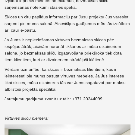
Izpildot iepriekš minētos noteikumus, bezmaksas skiču
saņemšanas noteikumi stāsies spēkā.
Skices un citu papildus informāciju par Jūsu projektu Jūs varēsiet
saņemt pie mums salonā. Atsevišķos gadījumos mēs tās izsūtīsim
arī caur e-pastu.
Ja Jums ir nepieciešamas virtuves bezmaksas skices pēc
iespējas ātrāk, aicinām norunāt tikšanos ar mūsu dizaineriem
salonā, jo bezmaksas skiču izgatavošanā priekšroka tiek dota
tiem klientiem, kuri ar dizaineriem strādājuši klātienē.
Vēršam uzmanību, ka skices ir bezmaksas klientiem, kas ir
ieinteresēti pie mums pasūtīt virtuves mēbeles. Ja Jūs interesē
tikai skices, mūsu dizaineres tās var Jums sagatavot par maksu
atbilstoši projekta specifikai.
Jautājumu gadījumā zvanīt uz tālr.: +371 20244099
Virtuves skiču piemērs: