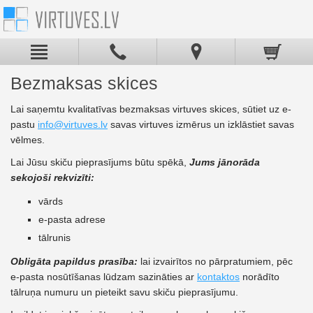
Bezmaksas skices
Lai saņemtu kvalitatīvas bezmaksas virtuves skices, sūtiet uz e-
pastu
info@virtuves.lv
savas virtuves izmērus un izklāstiet savas
vēlmes.
Lai Jūsu skiču pieprasījums būtu spēkā,
Jums jānorāda
sekojoši rekvizīti:
vārds
e-pasta adrese
tālrunis
Obligāta papildus prasība:
lai izvairītos no pārpratumiem, pēc
e-pasta nosūtīšanas lūdzam sazināties ar
kontaktos
norādīto
tālruņa numuru un pieteikt savu skiču pieprasījumu.