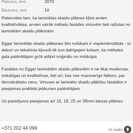
Platums, mm
2070
Biezums, mm
10
Pateicoties tam, ka laminētas skaidu plātnes kļūst arvien
kvalitatīvākas, arvien vairāk mēbeļu fasādes virtuvēm tiek ražotas no
laminētām skaidu plāksnēm.
Egger laminētās skaidu plāksnes šim nolūkam ir vispiemērotākās - to
dekori un tekstūras kļuvuši tik tuvi dabīgajam kokam, ka mēbeles
gala patērētājam grūti atšķirt oriģinālu no imitācijas.
Fasādes no Egger laminētām skaidu plāksnēm ir ne tikai modernas,
izskatīgas un kvalitatīvas, bet arī, kas nav mazsvarīgs faktors, par
demokrātisku cenu. Virtuves ar laminētu skaidu plākšņu fasādēm ir
pieejamas praktiski jebkuram patērētājam.
Uz pasūtījuma pieejamas arī 16, 18, 25 un 38mm biezas plātnes.
+371 202 44 099
Uz augšu