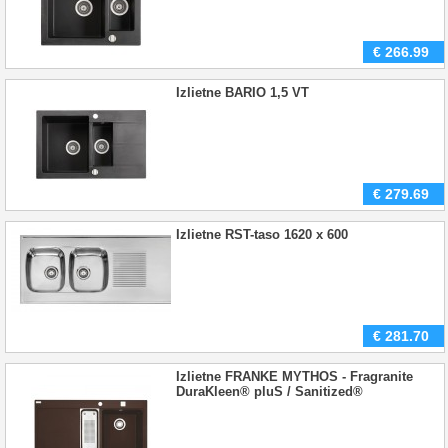
€
266.99
Izlietne BARIO 1,5 VT
€
279.69
Izlietne RST-taso 1620 x 600
€
281.70
Izlietne FRANKE MYTHOS - Fragranite
DuraKleen® pluS / Sanitized®