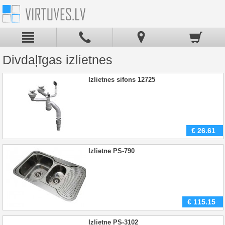
Divdaļīgas izlietnes
Izlietnes sifons 12725
€
26.61
Izlietne PS-790
€
115.15
Izlietne PS-3102