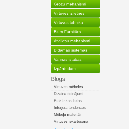
Grozu mehānismi
Virtuves izlietnes
Virtuves tehnika
Blum Furnitūra
Atvilktņu mehānismi
Bīdāmās sistēmas
Vannas istabas
Izpārdodam
Blogs
Virtuves mēbeles
Dizaina risinājumi
Praktiskas lietas
Interjera tendences
Mēbeļu materiāli
Virtuves iekārtošana