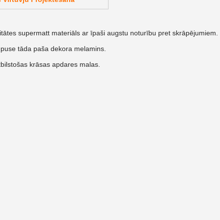
itātes supermatt materiāls ar īpaši augstu noturību pret skrāpējumiem.
 puse tāda paša dekora melamins.
bilstošas krāsas apdares malas.