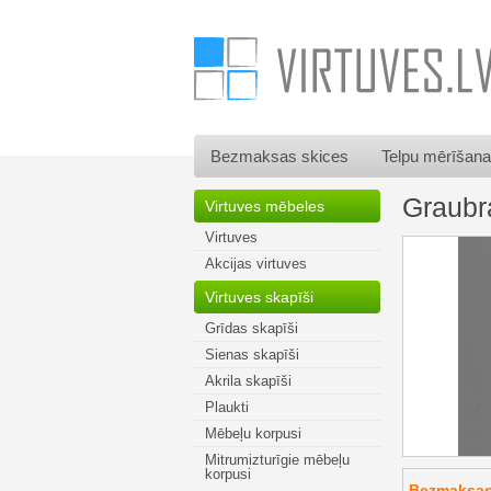
Bezmaksas skices
Telpu mērīšana
Graubr
Virtuves mēbeles
Virtuves
Akcijas virtuves
Virtuves skapīši
Grīdas skapīši
Sienas skapīši
Akrila skapīši
Plaukti
Mēbeļu korpusi
Mitrumizturīgie mēbeļu
korpusi
Bezmaksas 