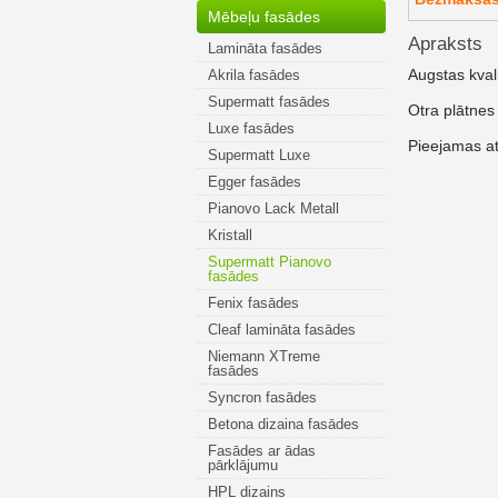
Mēbeļu fasādes
Apraksts
Lamināta fasādes
Augstas kval
Akrila fasādes
Supermatt fasādes
Otra plātnes
Luxe fasādes
Pieejamas at
Supermatt Luxe
Egger fasādes
Pianovo Lack Metall
Kristall
Supermatt Pianovo
fasādes
Fenix fasādes
Cleaf lamināta fasādes
Niemann XTreme
fasādes
Syncron fasādes
Betona dizaina fasādes
Fasādes ar ādas
pārklājumu
HPL dizains