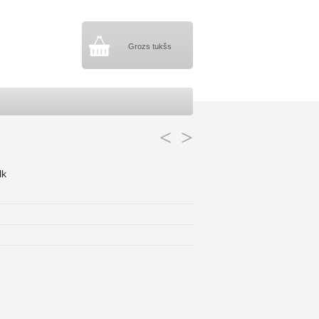
Grozs tukšs
<
>
lk