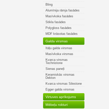
Bling
Alumīnija rāmja fasādes
Masīvkoka fasādes
Stikla fasādes
Polygloss fasādes
MDF krāsotas fasādes
Galda virsmas
Itāļu galda virsmas
Masīvkoka virsmas
Kvarca virsmas
Technistone
Sienas paneļi
Keramiskās virsmas
Dekton
Kvarca virsmas Silestone
Egger galda virsmas
Virtuves aprīkojums
Mēbeļu rokturi