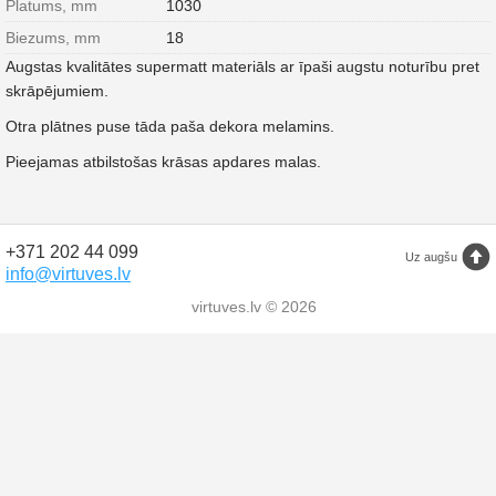
Platums, mm
1030
Biezums, mm
18
Augstas kvalitātes supermatt materiāls ar īpaši augstu noturību pret
skrāpējumiem.
Otra plātnes puse tāda paša dekora melamins.
Pieejamas atbilstošas krāsas apdares malas.
+371 202 44 099
Uz augšu
info@virtuves.lv
virtuves.lv © 2026