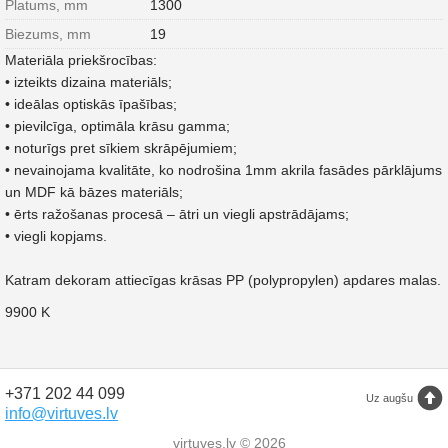
Platums, mm
1300
Biezums, mm
19
Materiāla priekšrocības:
• izteikts dizaina materiāls;
• ideālas optiskās īpašības;
• pievilcīga, optimāla krāsu gamma;
• noturīgs pret sīkiem skrāpējumiem;
• nevainojama kvalitāte, ko nodrošina 1mm akrila fasādes pārklājums
un MDF kā bāzes materiāls;
• ērts ražošanas procesā – ātri un viegli apstrādājams;
• viegli kopjams.
Katram dekoram attiecīgas krāsas PP (polypropylen) apdares malas.
9900 K
+371 202 44 099
Uz augšu
info@virtuves.lv
virtuves.lv © 2026