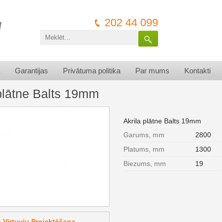
202 44 099
Garantijas
Privātuma politika
Par mums
Kontakti
 plātne Balts 19mm
Akrila plātne Balts 19mm
Garums, mm
2800
Platums, mm
1300
Biezums, mm
19
Virtuvju Projektēšana