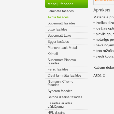
Mēbeļu fasādes
Apraksts
Lamināta fasādes
Materiāla pr
Akrila fasādes
• izteikts diz
Supermatt fasādes
• ideālas opt
Luxe fasādes
• pievilcīga
Supermatt Luxe
• noturīgs p
Egger fasādes
• nevainojam
Pianovo Lack Metall
• ērts ražoš
Kristall
• viegli kopj
Supermatt Pianovo
fasādes
Katram dekor
Fenix fasādes
Cleaf lamināta fasādes
A501 X
Niemann XTreme
fasādes
Syncron fasādes
Betona dizaina fasādes
Fasādes ar ādas
pārklājumu
HPL dizains