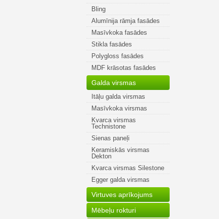
Bling
Alumīnija rāmja fasādes
Masīvkoka fasādes
Stikla fasādes
Polygloss fasādes
MDF krāsotas fasādes
Galda virsmas
Itāļu galda virsmas
Masīvkoka virsmas
Kvarca virsmas
Technistone
Sienas paneļi
Keramiskās virsmas
Dekton
Kvarca virsmas Silestone
Egger galda virsmas
Virtuves aprīkojums
Mēbeļu rokturi