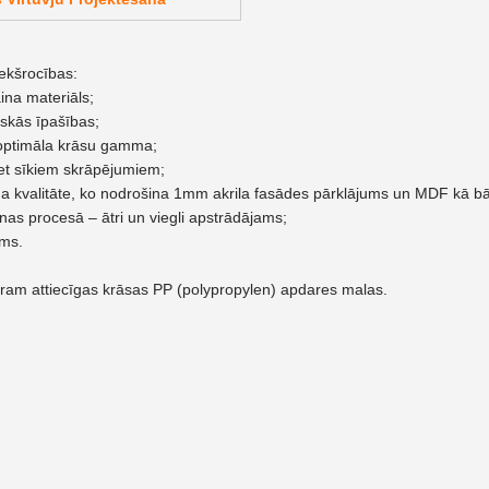
iekšrocības:
aina materiāls;
iskās īpašības;
, optimāla krāsu gamma;
ret sīkiem skrāpējumiem;
a kvalitāte, ko nodrošina 1mm akrila fasādes pārklājums un MDF kā bā
anas procesā – ātri un viegli apstrādājams;
ams.
am attiecīgas krāsas PP (polypropylen) apdares malas.