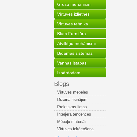
Grozu mehānismi
Virtuves izlietnes
Virtuves tehnika
Blum Furnitūra
Atvilktņu mehānismi
Bīdāmās sistēmas
Vannas istabas
Izpārdodam
Blogs
Virtuves mēbeles
Dizaina risinājumi
Praktiskas lietas
Interjera tendences
Mēbeļu materiāli
Virtuves iekārtošana