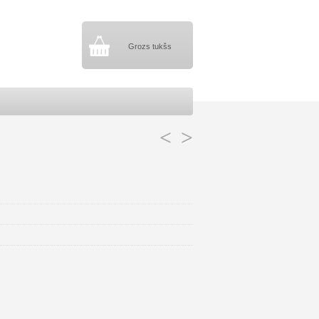
Grozs tukšs
<
>