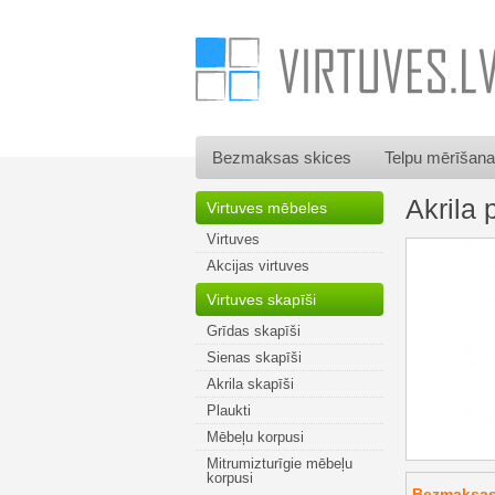
Bezmaksas skices
Telpu mērīšana
Akrila
Virtuves mēbeles
Virtuves
Akcijas virtuves
Virtuves skapīši
Grīdas skapīši
Sienas skapīši
Akrila skapīši
Plaukti
Mēbeļu korpusi
Mitrumizturīgie mēbeļu
korpusi
Bezmaksas 