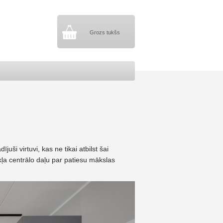
Grozs tukšs
uši virtuvi, kas ne tikai atbilst šai
okļa centrālo daļu par patiesu mākslas