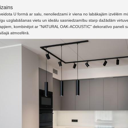
izains
 veidota U formā ar salu, nenoliedzami ir viena no labākajām izvēlēm m
lpīgu uzglabāšanas vietu un ideālu sasniedzamību starp dažādām virtuv
apjiem, kombinējot ar "NATURAL OAK-ACOUSTIC" dekoratīvo paneli salā,
išajā atmosfērā.