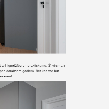
et arī ilgmūžību un praktiskumu. Šī virsma ir
ī pēc daudziem gadiem. Bet kas var būt
nezinam!