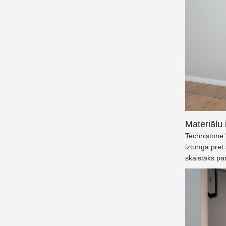
Materiālu 
Technistone 
izturīga pre
skaistāks pa