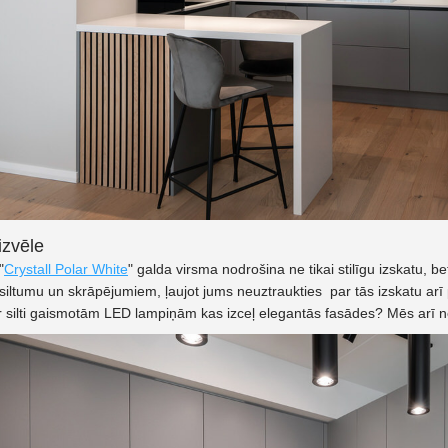
izvēle
"
Crystall Polar White
" galda virsma nodrošina ne tikai stilīgu izskatu, b
t siltumu un skrāpējumiem, ļaujot jums neuztraukties par tās izskatu ar
r silti gaismotām LED lampiņām kas izceļ elegantās fasādes? Mēs arī 