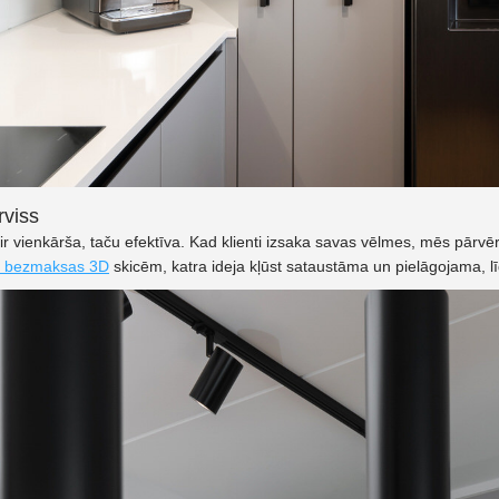
rviss
ir vienkārša, taču efektīva. Kad klienti izsaka savas vēlmes, mēs pārvēr
un bezmaksas 3D
skicēm, katra ideja kļūst sataustāma un pielāgojama, līd