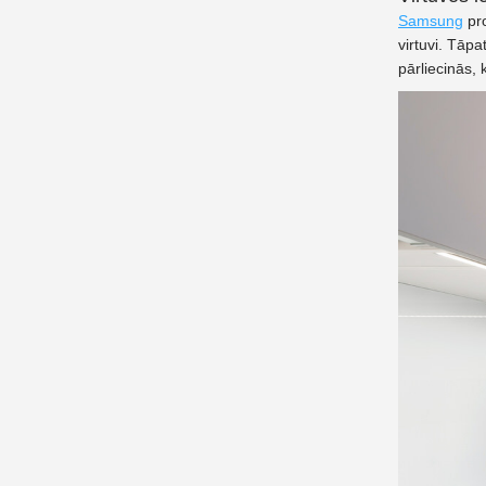
Samsung
pro
virtuvi. Tāpa
pārliecinās, k