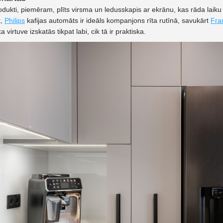
dukti, piemēram, plīts virsma un ledusskapis ar ekrānu, kas rāda laik
t,
Philips
kafijas automāts ir ideāls kompanjons rīta rutīnā, savukārt
Fra
a virtuve izskatās tikpat labi, cik tā ir praktiska.