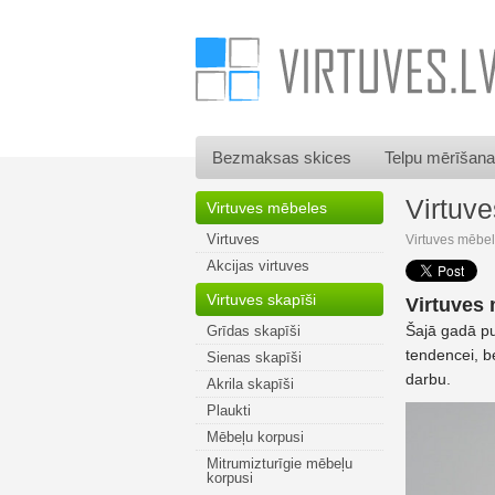
Bezmaksas skices
Telpu mērīšana
Virtuv
Virtuves mēbeles
Virtuves
Virtuves mēbe
Akcijas virtuves
Virtuves skapīši
Virtuves 
Šajā gadā pus
Grīdas skapīši
tendencei, be
Sienas skapīši
darbu.
Akrila skapīši
Plaukti
Mēbeļu korpusi
Mitrumizturīgie mēbeļu
korpusi