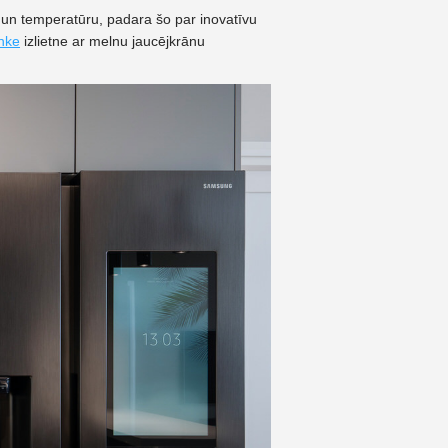
u un temperatūru, padara šo par inovatīvu
nke
izlietne ar melnu jaucējkrānu