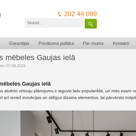
202 44 099
Garantijas
Privātuma politika
Par mums
Kontakti
es mēbeles Gaujas ielā
les
/ 07.08.2023.
mēbeles Gaujas ielā
 atvērto virtuvju plānojums ir ieguvis lielu popularitāti, un mēs esam radīj
t arī ievieš inovācijas un stilīgus dizaina elementus, lai pārvērstu māj