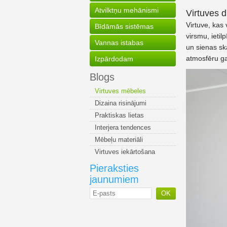
Atvilktņu mehānismi
Virtuves d
Virtuve, kas
Bīdāmās sistēmas
virsmu, ieti
Vannas istabas
un sienas sk
atmosfēru ga
Izpārdodam
Blogs
Virtuves mēbeles
Dizaina risinājumi
Praktiskas lietas
Interjera tendences
Mēbeļu materiāli
Virtuves iekārtošana
Pieraksties
jaunumiem
OK