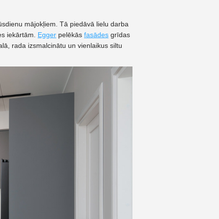
ūsdienu mājokļiem. Tā piedāvā lielu darba
es iekārtām.
Egger
pelēkās
fasādes
grīdas
 rada izsmalcinātu un vienlaikus siltu