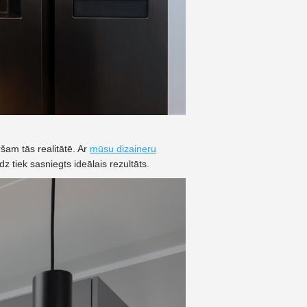
šam tās realitātē. Ar
mūsu dizaineru
z tiek sasniegts ideālais rezultāts.