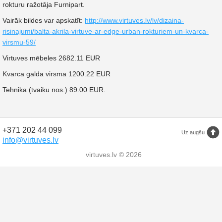
rokturu ražotāja Furnipart.
Vairāk bildes var apskatīt:
http://www.virtuves.lv/lv/dizaina-
risinajumi/balta-akrila-virtuve-ar-edge-urban-rokturiem-un-kvarca-
virsmu-59/
Virtuves mēbeles 2682.11 EUR
Kvarca galda virsma 1200.22 EUR
Tehnika (tvaiku nos.) 89.00 EUR.
+371 202 44 099
Uz augšu
info@virtuves.lv
virtuves.lv © 2026