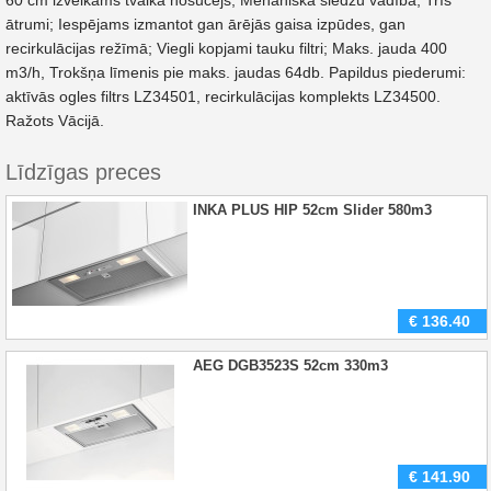
60 cm izvelkams tvaika nosūcējs; Mehāniskā slēdžu vadība; Trīs
ātrumi; Iespējams izmantot gan ārējās gaisa izpūdes, gan
recirkulācijas režīmā; Viegli kopjami tauku filtri; Maks. jauda 400
m3/h, Trokšņa līmenis pie maks. jaudas 64db. Papildus piederumi:
aktīvās ogles filtrs LZ34501, recirkulācijas komplekts LZ34500.
Ražots Vācijā.
Līdzīgas preces
INKA PLUS HIP 52cm Slider 580m3
€
136.40
AEG DGB3523S 52cm 330m3
€
141.90