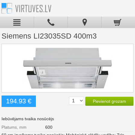
Siemens LI23035SD 400m3
194.93 €
Pievienot grozam
Iebūvējams tvaika nosūcējs
Platums, mm
600