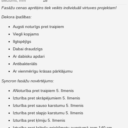
Biezums, mm
18
Fasāžu cenas aprēķins tiek veikts individuāli virtuves projektam!
Dekora īpašības:
Augsti noturīgs pret traipiem
Viegli kopjams
Ilgtspējīgs
Dabai draudzīgs
Ar dabisku apdari
Antibakteriāls
Ar vienmērīgu krāsas pārklājumu
Syncron fasāžu novērtējums:
ANoturība pret traipiem 5. līmenis
Izturība pret skrāpējumiem 5. līmenis
Izturība pret sauso karstumu 5. līmenis
Izturība pret slapjo karstumu 5. līmenis
Izturība pret ķīmiju 5. līmenis
Izturība pret krītošu priekšmetu augstumā zem 140 cm