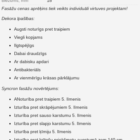
Biezums, mm
18
Fasāžu cenas aprēķins tiek veikts individuāli virtuves projektam!
Dekora īpašības:
Augsti noturīgs pret traipiem
Viegli kopjams
Ilgtspējīgs
Dabai draudzīgs
Ar dabisku apdari
Antibakteriāls
Ar vienmērīgu krāsas pārklājumu
Syncron fasāžu novērtējums:
ANoturība pret traipiem 5. līmenis
Izturība pret skrāpējumiem 5. līmenis
Izturība pret sauso karstumu 5. līmenis
Izturība pret slapjo karstumu 5. līmenis
Izturība pret ķīmiju 5. līmenis
Izturība pret krītošu priekšmetu augstumā zem 140 cm