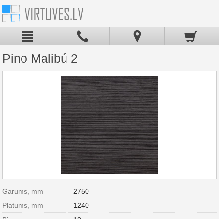
Pino Malibú 2
Garums, mm
2750
Platums, mm
1240