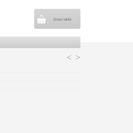
Grozs tukšs
<
>