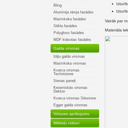
Izturī
Bling
Izturī
Alumīnija rāmja fasādes
Masīvkoka fasādes
Vairāk par ma
Stikla fasādes
Materiāla te
Polygloss fasādes
MDF krāsotas fasādes
Galda virsmas
Itāļu galda virsmas
Masīvkoka virsmas
Kvarca virsmas
Technistone
Sienas paneļi
Keramiskās virsmas
Dekton
Kvarca virsmas Silestone
Egger galda virsmas
Virtuves aprīkojums
Mēbeļu rokturi