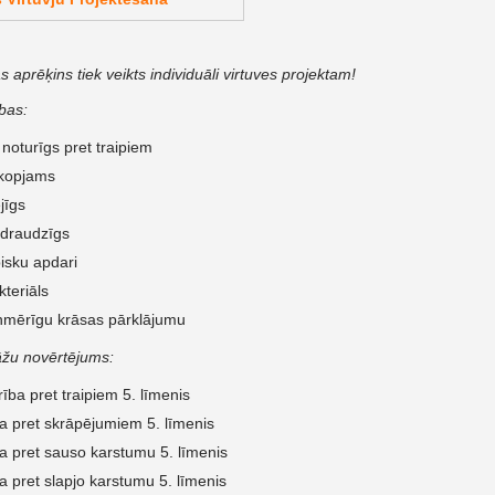
aprēķins tiek veikts individuāli virtuves projektam!
bas:
 noturīgs pret traipiem
 kopjams
jīgs
 draudzīgs
isku apdari
kteriāls
nmērīgu krāsas pārklājumu
āžu novērtējums:
ība pret traipiem 5. līmenis
ba pret skrāpējumiem 5. līmenis
ba pret sauso karstumu 5. līmenis
ba pret slapjo karstumu 5. līmenis