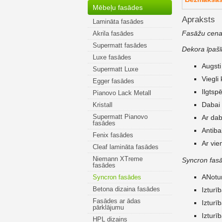
Mēbeļu fasādes
Apraksts
Lamināta fasādes
Fasāžu cenas 
Akrila fasādes
Supermatt fasādes
Dekora īpašī
Luxe fasādes
Augsti
Supermatt Luxe
Viegli
Egger fasādes
Ilgtspē
Pianovo Lack Metall
Dabai
Kristall
Supermatt Pianovo
Ar dab
fasādes
Antiba
Fenix fasādes
Ar vie
Cleaf lamināta fasādes
Niemann XTreme
Syncron fas
fasādes
ANotur
Syncron fasādes
Betona dizaina fasādes
Izturī
Fasādes ar ādas
Izturī
pārklājumu
Izturī
HPL dizains