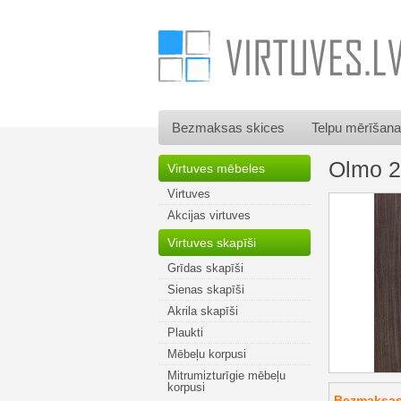
Bezmaksas skices
Telpu mērīšana
Olmo 2
Virtuves mēbeles
Virtuves
Akcijas virtuves
Virtuves skapīši
Grīdas skapīši
Sienas skapīši
Akrila skapīši
Plaukti
Mēbeļu korpusi
Mitrumizturīgie mēbeļu
korpusi
Bezmaksas 