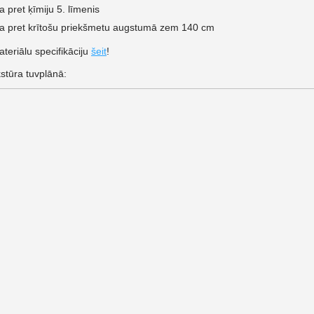
ba pret ķīmiju 5. līmenis
ba pret krītošu priekšmetu augstumā zem 140 cm
teriālu specifikāciju
šeit
!
kstūra tuvplānā: