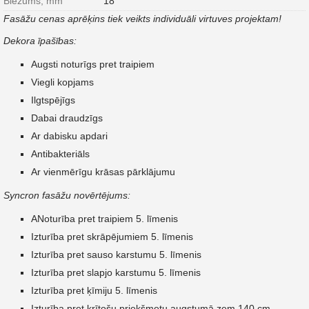
Biezums, mm
18
Fasāžu cenas aprēķins tiek veikts individuāli virtuves projektam!
Dekora īpašības:
Augsti noturīgs pret traipiem
Viegli kopjams
Ilgtspējīgs
Dabai draudzīgs
Ar dabisku apdari
Antibakteriāls
Ar vienmērīgu krāsas pārklājumu
Syncron fasāžu novērtējums:
ANoturība pret traipiem 5. līmenis
Izturība pret skrāpējumiem 5. līmenis
Izturība pret sauso karstumu 5. līmenis
Izturība pret slapjo karstumu 5. līmenis
Izturība pret ķīmiju 5. līmenis
Izturība pret krītošu priekšmetu augstumā zem 140 cm