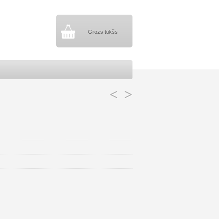
Grozs tukšs
<
>