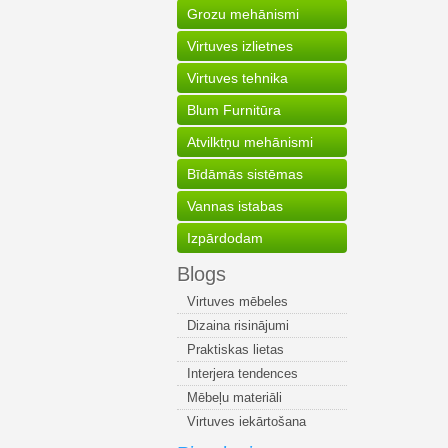
Grozu mehānismi
Virtuves izlietnes
Virtuves tehnika
Blum Furnitūra
Atvilktņu mehānismi
Bīdāmās sistēmas
Vannas istabas
Izpārdodam
Blogs
Virtuves mēbeles
Dizaina risinājumi
Praktiskas lietas
Interjera tendences
Mēbeļu materiāli
Virtuves iekārtošana