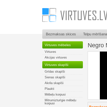
Bezmaksas skices
Telpu mērīšana
Negro 
Virtuves mēbeles
Virtuves
Akcijas virtuves
Virtuves skapīši
Grīdas skapīši
Sienas skapīši
Akrila skapīši
Plaukti
Mēbeļu korpusi
Mitrumizturīgie mēbeļu
korpusi
Bezmaksas 