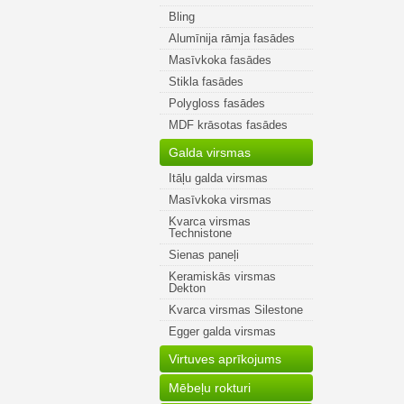
Bling
Alumīnija rāmja fasādes
Masīvkoka fasādes
Stikla fasādes
Polygloss fasādes
MDF krāsotas fasādes
Galda virsmas
Itāļu galda virsmas
Masīvkoka virsmas
Kvarca virsmas
Technistone
Sienas paneļi
Keramiskās virsmas
Dekton
Kvarca virsmas Silestone
Egger galda virsmas
Virtuves aprīkojums
Mēbeļu rokturi