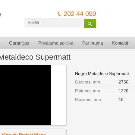
202 44 099
Garantijas
Privātuma politika
Par mums
Kontakti
Metaldeco Supermatt
Negro Metaldeco Supermatt
Garums, mm
2750
Platums, mm
1220
Biezums, mm
18
Virtuvju Projektēšana