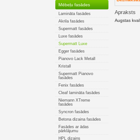
Mēbeļu fasādes
Apraksts
Lamināta fasādes
Augstas kval
Akrila fasādes
Supermatt fasādes
Luxe fasādes
Supermatt Luxe
Egger fasādes
Pianovo Lack Metall
Kristall
Supermatt Pianovo
fasādes
Fenix fasādes
Cleaf lamināta fasādes
Niemann XTreme
fasādes
Syncron fasādes
Betona dizaina fasādes
Fasādes ar ādas
pārklājumu
HPL dizains