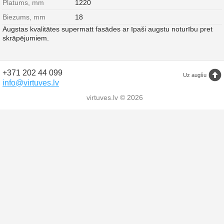
Platums, mm
1220
Biezums, mm
18
Augstas kvalitātes supermatt fasādes ar īpaši augstu noturību pret
skrāpējumiem.
+371 202 44 099
Uz augšu
info@virtuves.lv
virtuves.lv © 2026