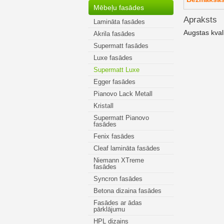
Mēbeļu fasādes
Apraksts
Lamināta fasādes
Augstas kval
Akrila fasādes
Supermatt fasādes
Luxe fasādes
Supermatt Luxe
Egger fasādes
Pianovo Lack Metall
Kristall
Supermatt Pianovo
fasādes
Fenix fasādes
Cleaf lamināta fasādes
Niemann XTreme
fasādes
Syncron fasādes
Betona dizaina fasādes
Fasādes ar ādas
pārklājumu
HPL dizains