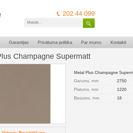
202 44 099
Garantijas
Privātuma politika
Par mums
Kontakti
Plus Champagne Supermatt
Metal Plus Champagne Superm
Garums, mm
2750
Platums, mm
1220
Biezums, mm
18
Virtuvju Projektēšana