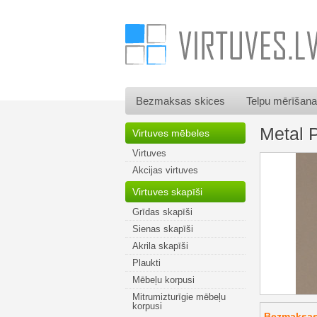
Bezmaksas skices
Telpu mērīšana
Metal 
Virtuves mēbeles
Virtuves
Akcijas virtuves
Virtuves skapīši
Grīdas skapīši
Sienas skapīši
Akrila skapīši
Plaukti
Mēbeļu korpusi
Mitrumizturīgie mēbeļu
korpusi
Bezmaksas 