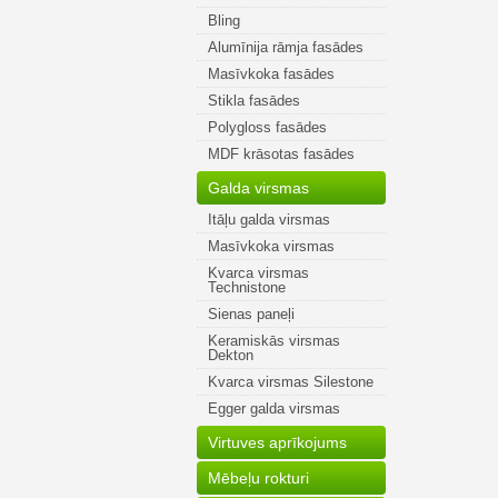
Bling
Alumīnija rāmja fasādes
Masīvkoka fasādes
Stikla fasādes
Polygloss fasādes
MDF krāsotas fasādes
Galda virsmas
Itāļu galda virsmas
Masīvkoka virsmas
Kvarca virsmas
Technistone
Sienas paneļi
Keramiskās virsmas
Dekton
Kvarca virsmas Silestone
Egger galda virsmas
Virtuves aprīkojums
Mēbeļu rokturi