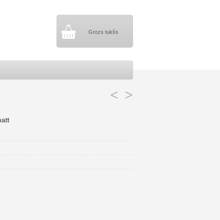
Grozs tukšs
<
>
att