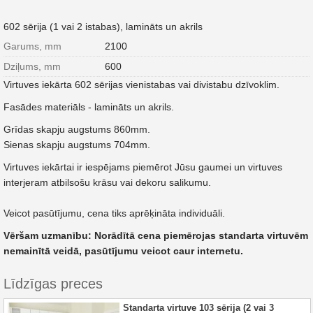
602 sērija (1 vai 2 istabas), lamināts un akrils
Garums, mm
2100
Dziļums, mm
600
Virtuves iekārta 602 sērijas vienistabas vai divistabu dzīvoklim.
Fasādes materiāls - lamināts un akrils.
Grīdas skapju augstums 860mm.
Sienas skapju augstums 704mm.
Virtuves iekārtai ir iespējams piemērot Jūsu gaumei un virtuves
interjeram atbilsošu krāsu vai dekoru salikumu.
Veicot pasūtījumu, cena tiks aprēķināta individuāli.
Vēršam uzmanību: Norādītā cena piemērojas standarta virtuvēm
nemainītā veidā, pasūtījumu veicot caur internetu.
Līdzīgas preces
Standarta virtuve 103 sērija (2 vai 3