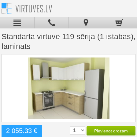
Standarta virtuve 119 sērija (1 istabas),
lamināts
2 055.33 €
Pievienot grozam