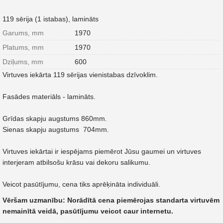
119 sērija (1 istabas), lamināts
Garums, mm
1970
Platums, mm
1970
Dziļums, mm
600
Virtuves iekārta 119 sērijas vienistabas dzīvoklim.
Fasādes materiāls - lamināts.
Grīdas skapju augstums 860mm.
Sienas skapju augstums 704mm.
Virtuves iekārtai ir iespējams piemērot Jūsu gaumei un virtuves
interjeram atbilsošu krāsu vai dekoru salikumu.
Veicot pasūtījumu, cena tiks aprēķināta individuāli.
Vēršam uzmanību: Norādītā cena piemērojas standarta virtuvēm
nemainītā veidā, pasūtījumu veicot caur internetu.