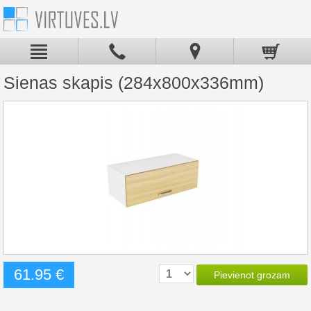
Sienas skapis (284x800x336mm)
61.95 €
Pievienot grozam