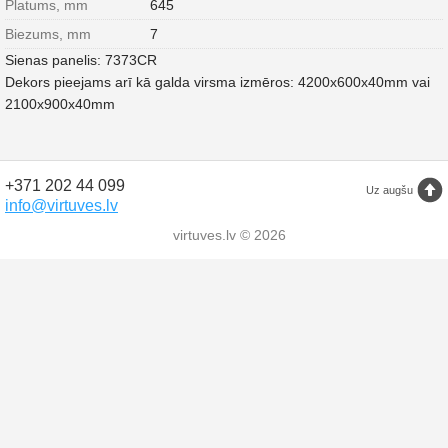
Platums, mm
645
Biezums, mm
7
Sienas panelis: 7373CR
Dekors pieejams arī kā galda virsma izmēros: 4200x600x40mm vai
2100x900x40mm
+371 202 44 099
Uz augšu
info@virtuves.lv
virtuves.lv © 2026