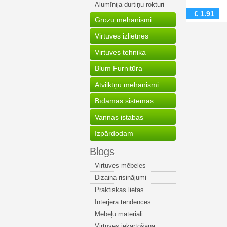
Alumīnija durtiņu rokturi
€
1.91
Grozu mehānismi
Virtuves izlietnes
Virtuves tehnika
Blum Furnitūra
Atvilktņu mehānismi
Bīdāmās sistēmas
Vannas istabas
Izpārdodam
Blogs
Virtuves mēbeles
Dizaina risinājumi
Praktiskas lietas
Interjera tendences
Mēbeļu materiāli
Virtuves iekārtošana