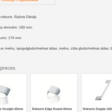
okturis. Ražots Dānijā.
arp skrūvēm: 160 mm.
rums: 174 mm.
 ar melnu, spoguļgludu/melnas ādas, melnu, zīda gludu/melnas ādas, b
 preces
e Straight 40mm
Rokturis Edge Round 40mm
Rokturis Doppia 1