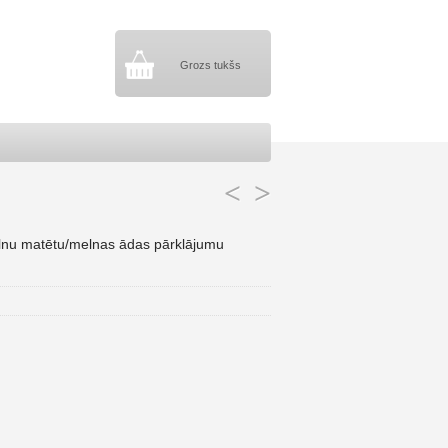
Grozs tukšs
<
>
nu matētu/melnas ādas pārklājumu