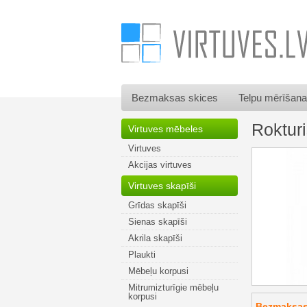
Bezmaksas skices
Telpu mērīšana
Roktur
Virtuves mēbeles
Virtuves
Akcijas virtuves
Virtuves skapīši
Grīdas skapīši
Sienas skapīši
Akrila skapīši
Plaukti
Mēbeļu korpusi
Mitrumizturīgie mēbeļu
korpusi
Bezmaksas 