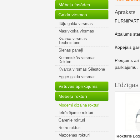
Mēbeļu fasādes
Apraksts
Galda virsmas
FURNIPART r
Itāļu galda virsmas
Masīvkoka virsmas
Attālums st
Kvarca virsmas
Technistone
Kopējais ga
Sienas paneļi
Keramiskās virsmas
Pieejams arī
Dekton
pārklājumu.
Kvarca virsmas Silestone
Egger galda virsmas
Līdzīgas
Virtuves aprīkojums
Mēbeļu rokturi
Moderni dizaina rokturi
Iefrēzējamie rokturi
Garenie rokturi
Retro rokturi
Mazcenas rokturi
Rokturis Edg