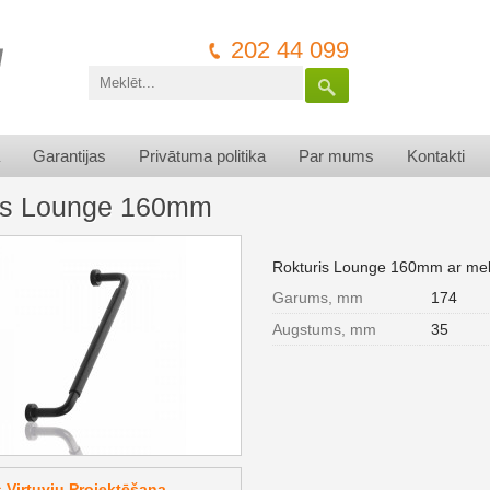
202 44 099
Garantijas
Privātuma politika
Par mums
Kontakti
is Lounge 160mm
Rokturis Lounge 160mm ar mel
Garums, mm
174
Augstums, mm
35
Virtuvju Projektēšana