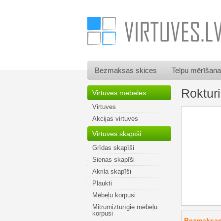
Bezmaksas skices
Telpu mērīšana
Roktu
Virtuves mēbeles
Virtuves
Akcijas virtuves
Virtuves skapīši
Grīdas skapīši
Sienas skapīši
Akrila skapīši
Plaukti
Mēbeļu korpusi
Mitrumizturīgie mēbeļu
korpusi
Bezmaksas 