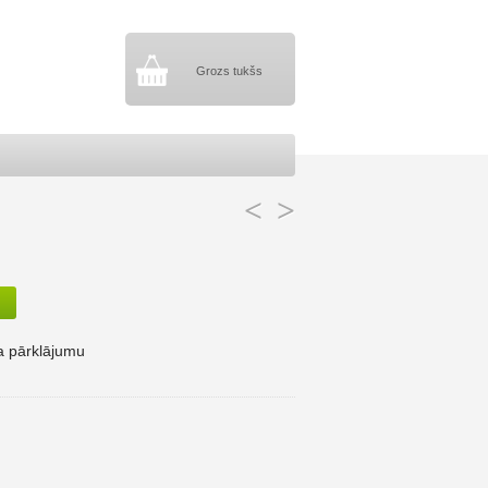
Grozs tukšs
<
>
 pārklājumu