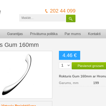
202 44 099
Garantijas
Privātuma politika
Par mums
Kontakti
ris Gum 160mm
4.46 €
Pievienot grozam
Rokturis Gum 160mm ar Hroma
Garums, mm
199
Virtuvju Projektēšana