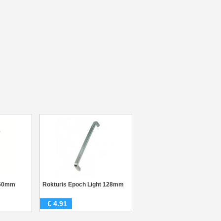
160mm
Rokturis Epoch Light 128mm
€
4.91