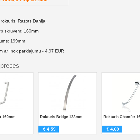
okturis. Ražots Dānijā.
arp skrūvēm: 160mm
rums: 199mm
m ar Inox pārklājumu - 4.97 EUR
 preces
at 160mm
Rokturis Bridge 128mm
Rokturis Chamfer 
€
4.59
€
4.69