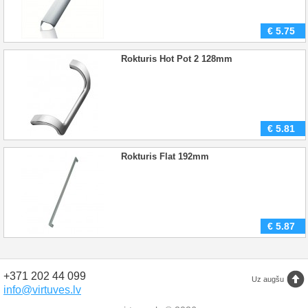
€
5.75
Rokturis Hot Pot 2 128mm
€
5.81
Rokturis Flat 192mm
€
5.87
+371 202 44 099
Uz augšu
info@virtuves.lv