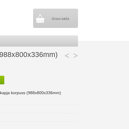
Grozs tukšs
s (988x800x336mm)
<
>
s skapja korpuss (988x800x336mm)