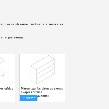
orpusa savilkšanai. Salikšana ir vienkārša
anai pie sienas.
ves grīdas
Mitrumizturīgs virtuves sienas
skapja korpuss
(704x1000x336mm)
€
93.27