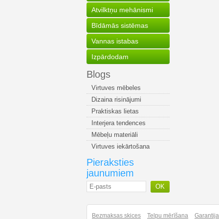
Atvilktņu mehānismi
Bīdāmās sistēmas
Vannas istabas
Izpārdodam
Blogs
Virtuves mēbeles
Dizaina risinājumi
Praktiskas lietas
Interjera tendences
Mēbeļu materiāli
Virtuves iekārtošana
Pieraksties
jaunumiem
OK
Bezmaksas skices
Telpu mērīšana
Garantij