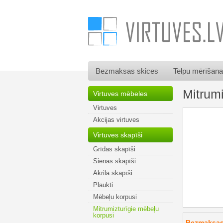
Bezmaksas skices
Telpu mērīšana
Mitrum
Virtuves mēbeles
Virtuves
Akcijas virtuves
Virtuves skapīši
Grīdas skapīši
Sienas skapīši
Akrila skapīši
Plaukti
Mēbeļu korpusi
Mitrumizturīgie mēbeļu
korpusi
Bezmaksas 