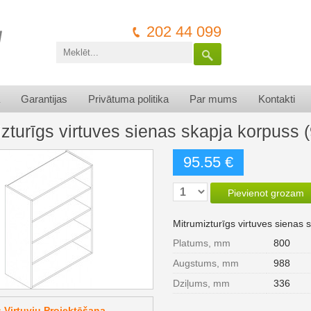
202 44 099
Garantijas
Privātuma politika
Par mums
Kontakti
izturīgs virtuves sienas skapja korpus
95.55 €
Pievienot grozam
Mitrumizturīgs virtuves siena
Platums, mm
800
Augstums, mm
988
Dziļums, mm
336
Virtuvju Projektēšana