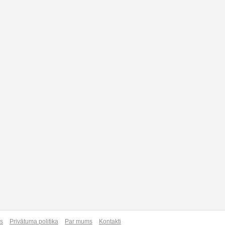
as
Privātuma politika
Par mums
Kontakti