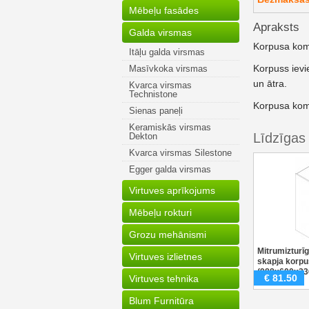
Mēbeļu fasādes
Apraksts
Galda virsmas
Korpusa kompl
Itāļu galda virsmas
Korpuss ievi
Masīvkoka virsmas
un ātra.
Kvarca virsmas
Technistone
Korpusa komp
Sienas paneļi
Keramiskās virsmas
Līdzīgas
Dekton
Kvarca virsmas Silestone
Egger galda virsmas
Virtuves aprīkojums
Mēbeļu rokturi
Grozu mehānismi
Mitrumizturīg
Virtuves izlietnes
skapja korp
(988x600x3
€
81.50
Virtuves tehnika
Blum Furnitūra