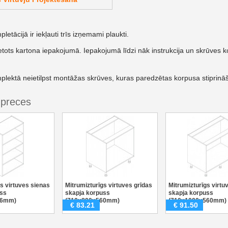
etācijā ir iekļauti trīs izņemami plaukti.
etots kartona iepakojumā. Iepakojumā līdzi nāk instrukcija un skrūves k
lektā neietilpst montāžas skrūves, kuras paredzētas korpusa stiprināš
 preces
s virtuves sienas
Mitrumizturīgs virtuves grīdas
Mitrumizturīgs virtu
uss
skapja korpuss
skapja korpuss
36mm)
(710x800x560mm)
(710x1000x560mm)
€
83.21
€
91.50