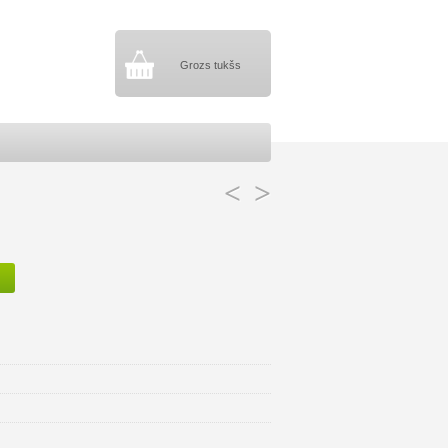
Grozs tukšs
<
>