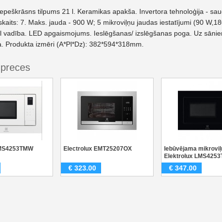
epeškrāsns tilpums 21 l. Keramikas apakša. Invertora tehnoloģija - sau
aits: 7. Maks. jauda - 900 W; 5 mikroviļņu jaudas iestatījumi (90 W,1
l vadība. LED apgaismojums. Ieslēgšanas/ izslēgšanas poga. Uz sānie
. Produkta izmēri (A*Pl*Dz): 382*594*318mm.
 preces
LMS4253TMW
Electrolux EMT25207OX
Iebūvējama mikroviļ
Elektrolux LMS425
€
323.00
€
347.00