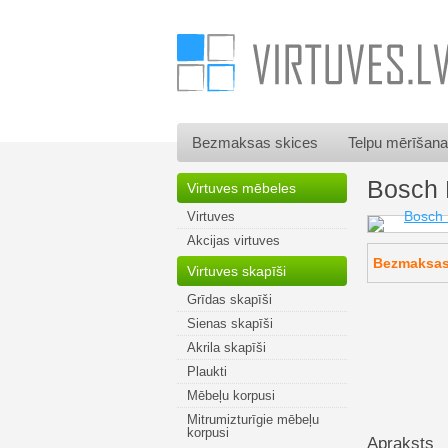
Bezmaksas skices
Telpu mērīšana
Bosch
Virtuves mēbeles
Virtuves
Akcijas virtuves
Bezmaksas 
Virtuves skapīši
Grīdas skapīši
Sienas skapīši
Akrila skapīši
Plaukti
Mēbeļu korpusi
Mitrumizturīgie mēbeļu
korpusi
Apraksts