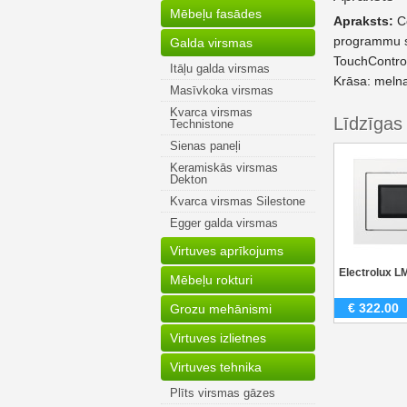
Mēbeļu fasādes
Apraksts:
C
programmu sk
Galda virsmas
TouchContro
Itāļu galda virsmas
Krāsa: melna
Masīvkoka virsmas
Kvarca virsmas
Līdzīgas
Technistone
Sienas paneļi
Keramiskās virsmas
Dekton
Kvarca virsmas Silestone
Egger galda virsmas
Virtuves aprīkojums
Electrolux 
Mēbeļu rokturi
€
322.00
Grozu mehānismi
Virtuves izlietnes
Virtuves tehnika
Plīts virsmas gāzes