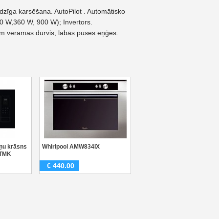
dzīga karsēšana. AutoPilot . Automātisko
80 W,360 W, 900 W); Invertors.
m veramas durvis, labās puses eņģes.
ņu krāsns
Whirlpool AMW834IX
3TMK
€
440.00