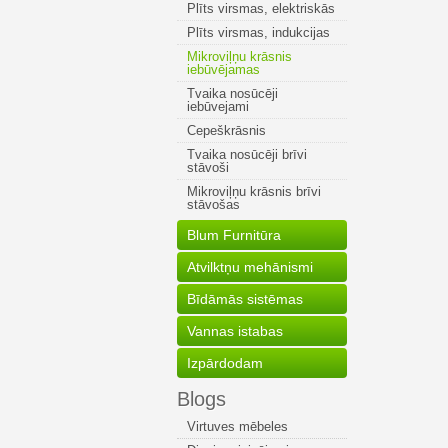
Plīts virsmas, elektriskās
Plīts virsmas, indukcijas
Mikroviļņu krāsnis
iebūvējamas
Tvaika nosūcēji
iebūvejami
Cepeškrāsnis
Tvaika nosūcēji brīvi
stāvoši
Mikroviļņu krāsnis brīvi
stāvošas
Blum Furnitūra
Atvilktņu mehānismi
Bīdāmās sistēmas
Vannas istabas
Izpārdodam
Blogs
Virtuves mēbeles