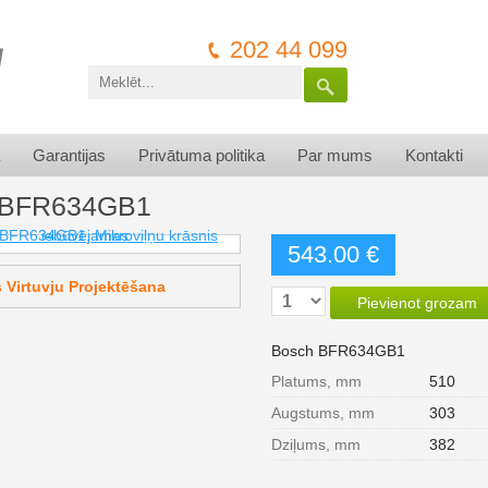
202 44 099
Garantijas
Privātuma politika
Par mums
Kontakti
 BFR634GB1
543.00 €
Virtuvju Projektēšana
Pievienot grozam
Bosch BFR634GB1
Platums, mm
510
Augstums, mm
303
Dziļums, mm
382