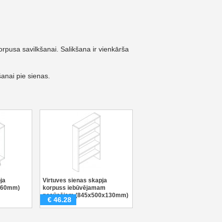
orpusa savilkšanai. Salikšana ir vienkārša
anai pie sienas.
ja
Virtuves sienas skapja
560mm)
korpuss iebūvējamam
nosūcējam (845x500x130mm)
€
46.28