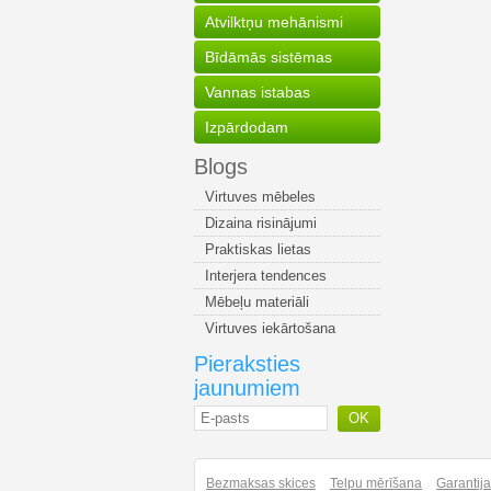
Atvilktņu mehānismi
Bīdāmās sistēmas
Vannas istabas
Izpārdodam
Blogs
Virtuves mēbeles
Dizaina risinājumi
Praktiskas lietas
Interjera tendences
Mēbeļu materiāli
Virtuves iekārtošana
Pieraksties
jaunumiem
OK
Bezmaksas skices
Telpu mērīšana
Garantij