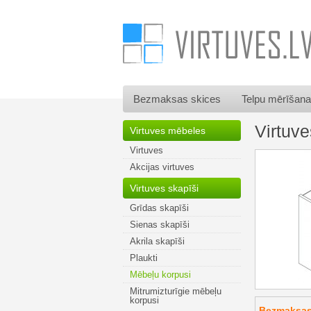
Bezmaksas skices
Telpu mērīšana
Virtuv
Virtuves mēbeles
Virtuves
Akcijas virtuves
Virtuves skapīši
Grīdas skapīši
Sienas skapīši
Akrila skapīši
Plaukti
Mēbeļu korpusi
Mitrumizturīgie mēbeļu
korpusi
Bezmaksas 