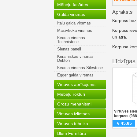
Mēbeļu fasādes
Apraksts
Galda virsmas
Korpuss bez 
Itāļu galda virsmas
Korpuss ievi
Masīvkoka virsmas
un ātra.
Kvarca virsmas
Technistone
Korpusa komp
Sienas paneļi
Keramiskās virsmas
Līdzīgas
Dekton
Kvarca virsmas Silestone
Egger galda virsmas
Virtuves aprīkojums
Mēbeļu rokturi
Grozu mehānismi
Virtuves sie
Virtuves izlietnes
korpuss (9
€
45.65
Virtuves tehnika
Blum Furnitūra