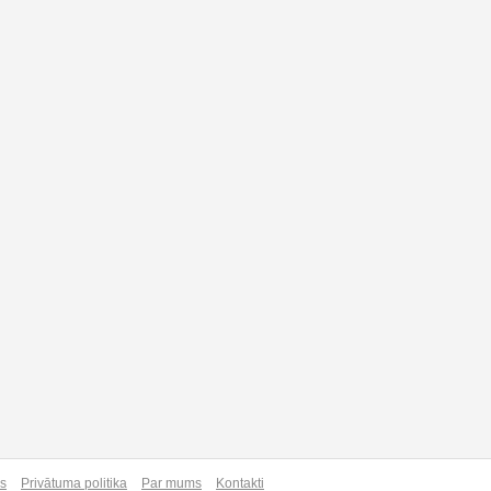
as
Privātuma politika
Par mums
Kontakti