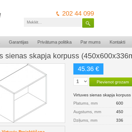
202 44 099
Garantijas
Privātuma politika
Par mums
Kontakti
es sienas skapja korpuss (450x600x33
45.36 €
Pievienot grozam
Virtuves sienas skapja korpu
Platums, mm
600
Augstums, mm
450
Dziļums, mm
336
Virtuvju Projektēšana