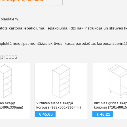
plauktiem.
etots kartona iepakojumā. Iepakojumā līdzi nāk instrukcija un skrūves k
lektā neietilpst montāžas skrūves, kuras paredzētas korpusa stiprināš
 preces
nas skapja
Virtuves sienas skapja
Virtuves grīdas skap
88x400x336mm)
korpuss (988x500x336mm)
korpuss (710x400x
€
45.65
€
46.21