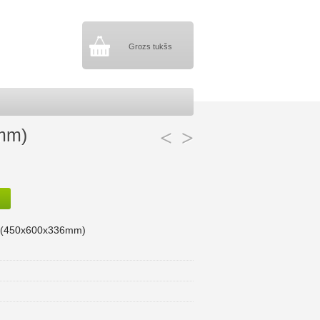
Grozs tukšs
6mm)
<
>
ss (450x600x336mm)