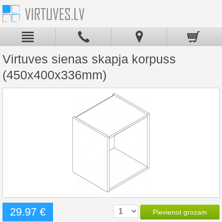
Virtuves sienas skapja korpuss
(450x400x336mm)
29.97 €
Pievienot grozam