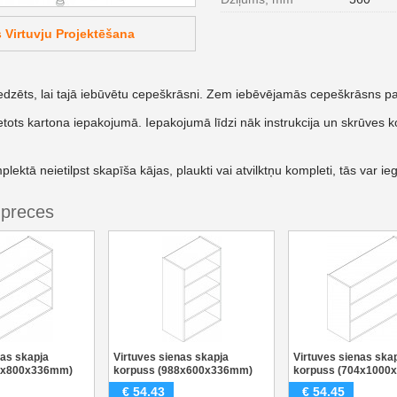
Virtuvju Projektēšana
dzēts, lai tajā iebūvētu cepeškrāsni. Zem iebēvējamās cepeškrāsns pare
etots kartona iepakojumā. Iepakojumā līdzi nāk instrukcija un skrūves k
ektā neietilpst skapīša kājas, plaukti vai atvilktņu kompleti, tās var ieg
 preces
nas skapja
Virtuves sienas skapja
Virtuves sienas ska
04x800x336mm)
korpuss (988x600x336mm)
korpuss (704x1000
€
54.43
€
54.45