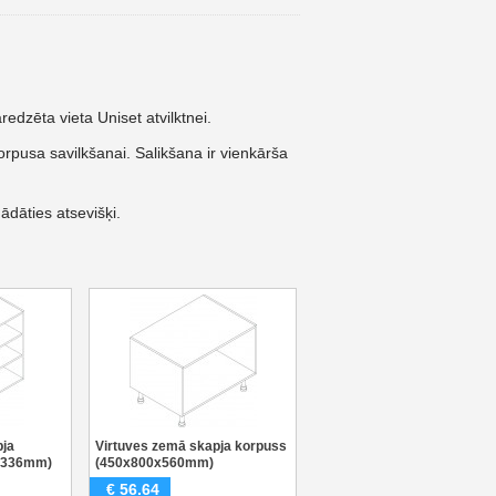
dzēta vieta Uniset atvilktnei.
orpusa savilkšanai. Salikšana ir vienkārša
ādāties atsevišķi.
pja
Virtuves zemā skapja korpuss
x336mm)
(450x800x560mm)
€
56.64