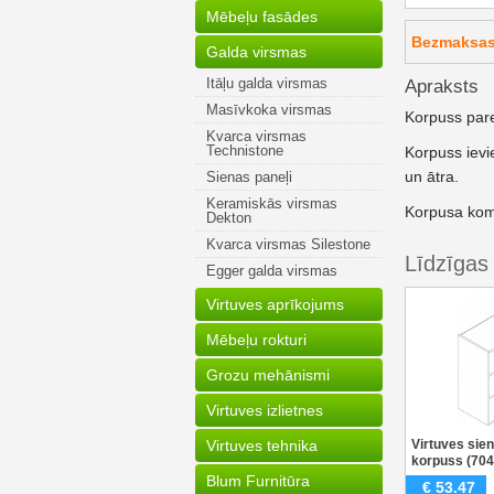
Mēbeļu fasādes
Bezmaksas 
Galda virsmas
Itāļu galda virsmas
Apraksts
Masīvkoka virsmas
Korpuss pare
Kvarca virsmas
Technistone
Korpuss ievi
un ātra.
Sienas paneļi
Keramiskās virsmas
Korpusa kompl
Dekton
Kvarca virsmas Silestone
Līdzīgas
Egger galda virsmas
Virtuves aprīkojums
Mēbeļu rokturi
Grozu mehānismi
Virtuves izlietnes
Virtuves tehnika
Virtuves sie
korpuss (7
Blum Furnitūra
€
53.47