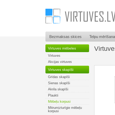
Bezmaksas skices
Telpu mērīšana
Virtuv
Virtuves mēbeles
Virtuves
Akcijas virtuves
Virtuves skapīši
Grīdas skapīši
Sienas skapīši
Akrila skapīši
Plaukti
Mēbeļu korpusi
Mitrumizturīgie mēbeļu
korpusi