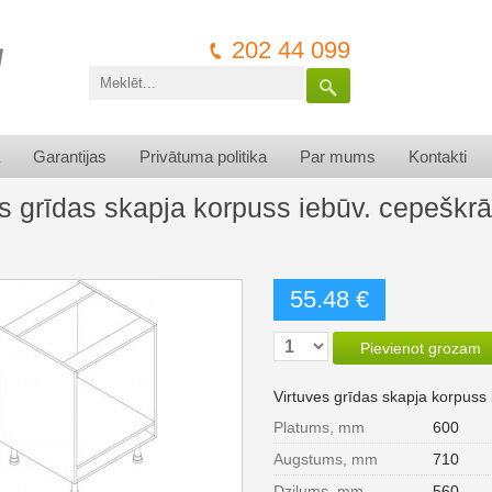
202 44 099
Garantijas
Privātuma politika
Par mums
Kontakti
es grīdas skapja korpuss iebūv. cepešk
55.48 €
Pievienot grozam
Virtuves grīdas skapja korpus
Platums, mm
600
Augstums, mm
710
Dziļums, mm
560