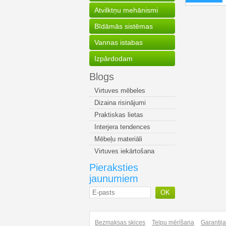
Atvilktņu mehānismi
Bīdāmās sistēmas
Vannas istabas
Izpārdodam
Blogs
Virtuves mēbeles
Dizaina risinājumi
Praktiskas lietas
Interjera tendences
Mēbeļu materiāli
Virtuves iekārtošana
Pieraksties
jaunumiem
OK
Bezmaksas skices
Telpu mērīšana
Garantij