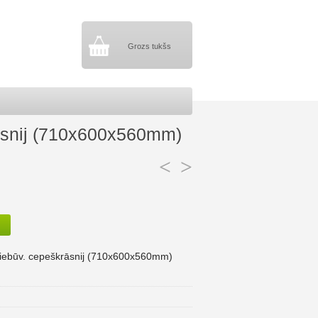
Grozs tukšs
rāsnij (710x600x560mm)
<
>
s iebūv. cepeškrāsnij (710x600x560mm)