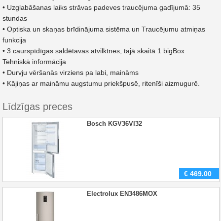
• Uzglabāšanas laiks strāvas padeves traucējuma gadījumā: 35
stundas
• Optiska un skaņas brīdinājuma sistēma un Traucējumu atmiņas
funkcija
• 3 caurspīdīgas saldētavas atvilktnes, tajā skaitā 1 bigBox
Tehniskā informācija
• Durvju vēršanās virziens pa labi, maināms
• Kājiņas ar maināmu augstumu priekšpusē, ritenīši aizmugurē.
Līdzīgas preces
Bosch KGV36VI32
€
469.00
Electrolux EN3486MOX