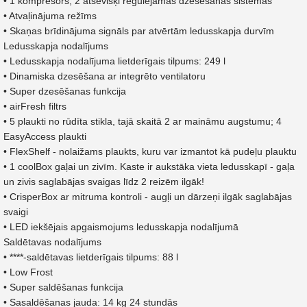
• 1 kompresors, 2 atsevišķi regulējamas dzesēšanas sistēmas
• Atvaļinājuma režīms
• Skaņas brīdinājuma signāls par atvērtām ledusskapja durvīm
Ledusskapja nodalījums
• Ledusskapja nodalījuma lietderīgais tilpums: 249 l
• Dinamiska dzesēšana ar integrēto ventilatoru
• Super dzesēšanas funkcija
• airFresh filtrs
• 5 plaukti no rūdīta stikla, tajā skaitā 2 ar maināmu augstumu; 4
EasyAccess plaukti
• FlexShelf - nolaižams plaukts, kuru var izmantot kā pudeļu plauktu
• 1 coolBox gaļai un zivīm. Kaste ir aukstāka vieta ledusskapī - gaļa
un zivis saglabājas svaigas līdz 2 reizēm ilgāk!
• CrisperBox ar mitruma kontroli - augļi un dārzeņi ilgāk saglabājas
svaigi
• LED iekšējais apgaismojums ledusskapja nodalījumā
Saldētavas nodalījums
• ****-saldētavas lietderīgais tilpums: 88 l
• Low Frost
• Super saldēšanas funkcija
• Sasaldēšanas jauda: 14 kg 24 stundās