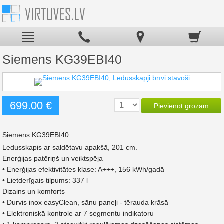
Siemens KG39EBI40
699.00 €
Pievienot grozam
Siemens KG39EBI40
Ledusskapis ar saldētavu apakšā, 201 cm.
Enerģijas patēriņš un veiktspēja
• Enerģijas efektivitātes klase: A+++, 156 kWh/gadā
• Lietderīgais tilpums: 337 l
Dizains un komforts
• Durvis inox easyClean, sānu paneļi - tērauda krāsā
• Elektroniskā kontrole ar 7 segmentu indikatoru