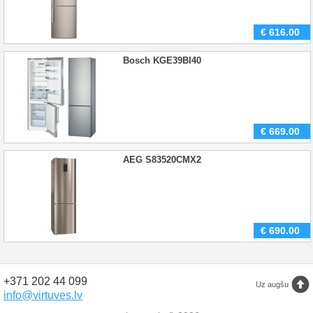
€
616.00
Bosch KGE39BI40
€
669.00
AEG S83520CMX2
€
690.00
+371 202 44 099
Uz augšu
info@virtuves.lv