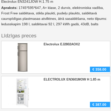
Electrolux EN3241JOW H.1.75 m
Apraksts:
1745*595*647, A+ klase, 2 durvis, elektroniska vadība,
Frost Free saldētava, stikla plaukti, pudeļu plaukts, saldētavā
caurspīdīgas plastmasas atvilktnes, ātrā sasaldēšana, neto tilpums:
ledusskapim 198 l, saldētavai 92 l, 297 kWh gadā, 43dB, balts
Līdzīgas preces
Electrolux EJ2802AOX2
€
358.00
ELECTROLUX EN3601MOW H 1.85 m
€
387.00