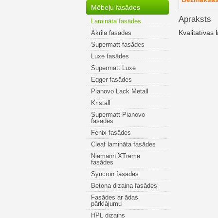
Mēbeļu fasādes
Apraksts
Lamināta fasādes
Kvalitatīvas 
Akrila fasādes
Supermatt fasādes
Luxe fasādes
Supermatt Luxe
Egger fasādes
Pianovo Lack Metall
Kristall
Supermatt Pianovo
fasādes
Fenix fasādes
Cleaf lamināta fasādes
Niemann XTreme
fasādes
Syncron fasādes
Betona dizaina fasādes
Fasādes ar ādas
pārklājumu
HPL dizains