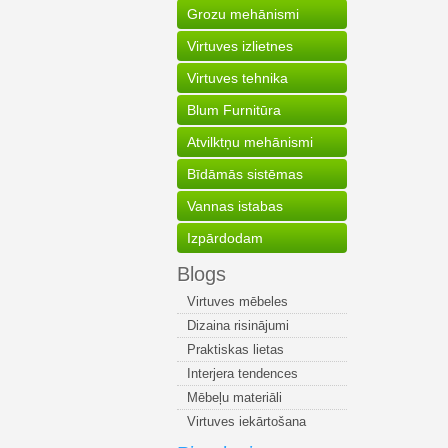
Grozu mehānismi
Virtuves izlietnes
Virtuves tehnika
Blum Furnitūra
Atvilktņu mehānismi
Bīdāmās sistēmas
Vannas istabas
Izpārdodam
Blogs
Virtuves mēbeles
Dizaina risinājumi
Praktiskas lietas
Interjera tendences
Mēbeļu materiāli
Virtuves iekārtošana