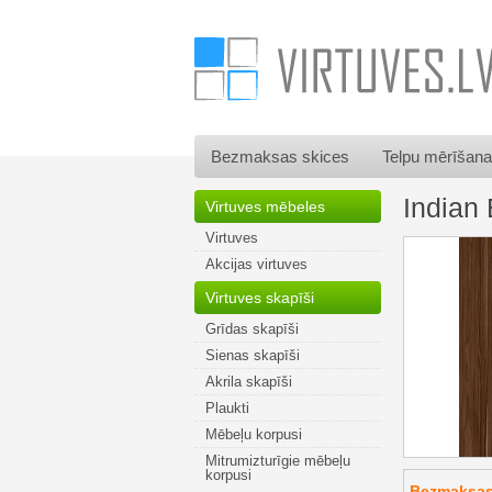
Bezmaksas skices
Telpu mērīšana
Indian
Virtuves mēbeles
Virtuves
Akcijas virtuves
Virtuves skapīši
Grīdas skapīši
Sienas skapīši
Akrila skapīši
Plaukti
Mēbeļu korpusi
Mitrumizturīgie mēbeļu
korpusi
Bezmaksas 