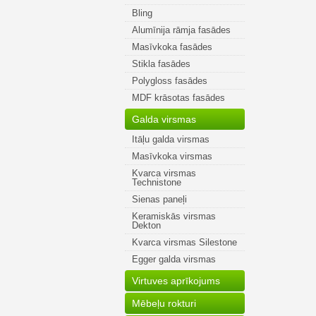
Bling
Alumīnija rāmja fasādes
Masīvkoka fasādes
Stikla fasādes
Polygloss fasādes
MDF krāsotas fasādes
Galda virsmas
Itāļu galda virsmas
Masīvkoka virsmas
Kvarca virsmas
Technistone
Sienas paneļi
Keramiskās virsmas
Dekton
Kvarca virsmas Silestone
Egger galda virsmas
Virtuves aprīkojums
Mēbeļu rokturi