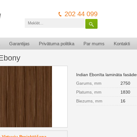
202 44 099
Garantijas
Privātuma politika
Par mums
Kontakti
 Ebony
Indian Ebonīta lamināta fasāde
Garums, mm
2750
Platums, mm
1830
Biezums, mm
16
Virtuvju Projektēšana