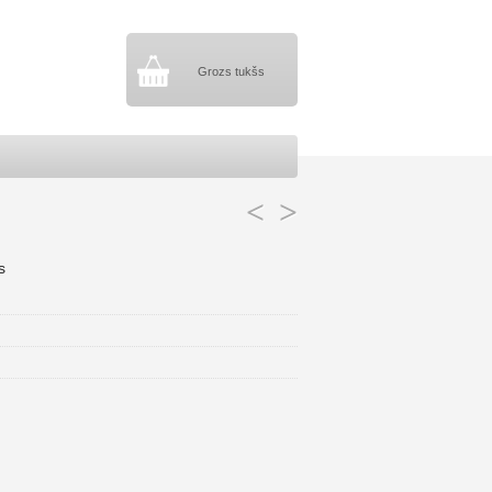
Grozs tukšs
<
>
s