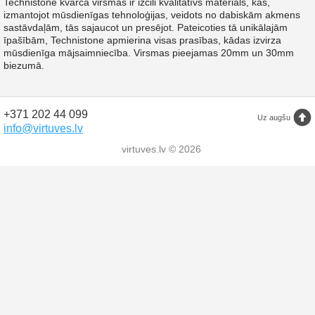
Technistone kvarca virsmas ir izcili kvalitatīvs materiāls, kas,
izmantojot mūsdienīgas tehnoloģijas, veidots no dabiskām akmens
sastāvdaļām, tās sajaucot un presējot. Pateicoties tā unikālajām
īpašībām, Technistone apmierina visas prasības, kādas izvirza
mūsdienīga mājsaimniecība. Virsmas pieejamas 20mm un 30mm
biezumā.
+371 202 44 099
Uz augšu
info@virtuves.lv
virtuves.lv © 2026