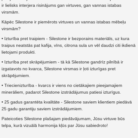
ir lielisks interjera risinājums gan virtuves, gan vannas istabas
virsmām.
Kāpēc Silestone ir piemērots virtuves un vannas istabas mēbeļu
virsmām?
• Izturība pret traipiem - Silestone ir bezporains materiāls, uz kura
traipus neatstās pat kafija, vīns, citrona sula un vēl daudzi citi ikdienā
lietojami produkti.
• Izturība pret skrāpējumiem - tā kā Silestone gandrīz pilnībā ir
izgatavots no kvarca, Silestone virsmas ir ļoti izturīgas pret
skrāpējumiem.
• Triecienizturība - kvarcs ir viens no cietākajiem pieejamajiem
minerāliem, padarot Silestone izstrādājumus patiesi izturīgus.
• 25 gadus garantēta kvalitāte - Silestone saviem klientiem piedāvā
25 gadu garantiju saviem izstrādājumiem.
Pateicoties Silestone plašajam piedāvājumam, Jūsu virtuve būs
telpa, kurā vizuālā harmonija kļūs par Jūsu sabiedroto!