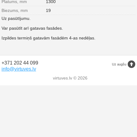
Platums, mm
1300
Biezums, mm
19
Uz pasūtījumu.
Var pasūtīt arī gatavas fasādes.
Izpildes termiņš gatavām fasādēm 4-as nedēļas.
+371 202 44 099
Uz augšu
info@virtuves.lv
virtuves.lv © 2026