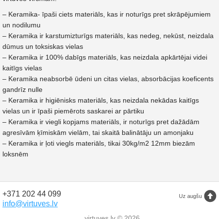
– Keramika- īpaši ciets materiāls, kas ir noturīgs pret skrāpējumiem
un nodilumu
– Keramika ir karstumizturīgs materiāls, kas nedeg, nekūst, neizdala
dūmus un toksiskas vielas
– Keramika ir 100% dabīgs materiāls, kas neizdala apkārtējai videi
kaitīgs vielas
– Keramika neabsorbē ūdeni un citas vielas, absorbācijas koeficents
gandrīz nulle
– Keramika ir higiēnisks materiāls, kas neizdala nekādas kaitīgs
vielas un ir īpaši piemērots saskarei ar pārtiku
– Keramika ir viegli kopjams materiāls, ir noturīgs pret dažādām
agresīvām ķīmiskām vielām, tai skaitā balinātāju un amonjaku
– Keramika ir ļoti viegls materiāls, tikai 30kg/m2 12mm biezām
loksnēm
+371 202 44 099
Uz augšu
info@virtuves.lv
virtuves.lv © 2026