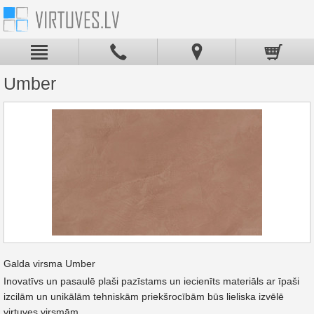
Umber
Galda virsma Umber
Inovatīvs un pasaulē plaši pazīstams un iecienīts materiāls ar īpaši
izcilām un unikālām tehniskām priekšrocībām būs lieliska izvēlē
virtuves virsmām.