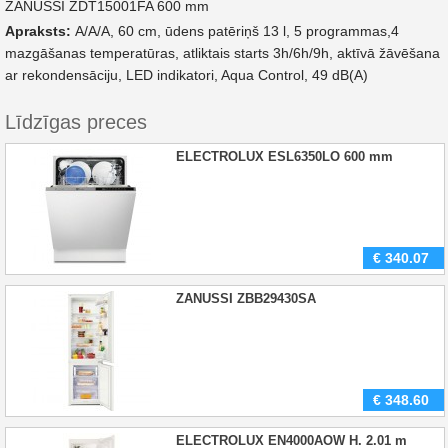
ZANUSSI ZDT15001FA 600 mm
Apraksts:
A/A/A, 60 cm, ūdens patēriņš 13 l, 5 programmas,4
mazgāšanas temperatūras, atliktais starts 3h/6h/9h, aktīvā žāvēšana
ar rekondensāciju, LED indikatori, Aqua Control, 49 dB(A)
Līdzīgas preces
ELECTROLUX ESL6350LO 600 mm
€
340.07
ZANUSSI ZBB29430SA
€
348.60
ELECTROLUX EN4000AOW H. 2.01 m