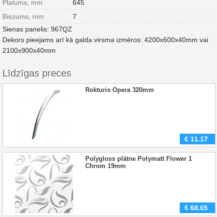
Platums, mm
645
Biezums, mm
7
Sienas panelis: 967QZ
Dekors pieejams arī kā galda virsma izmēros: 4200x600x40mm vai
2100x900x40mm
Līdzīgas preces
Rokturis Opera 320mm
€
11.17
Polygloss plātne Polymatt Flower 1
Chrom 19mm
€
68.65