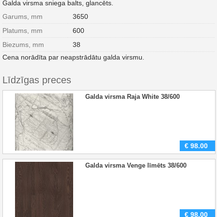
Galda virsma sniega balts, glancēts.
Garums, mm
3650
Platums, mm
600
Biezums, mm
38
Cena norādīta par neapstrādātu galda virsmu.
Līdzīgas preces
Galda virsma Raja White 38/600
€
98.00
Galda virsma Venge līmēts 38/600
€
98.00