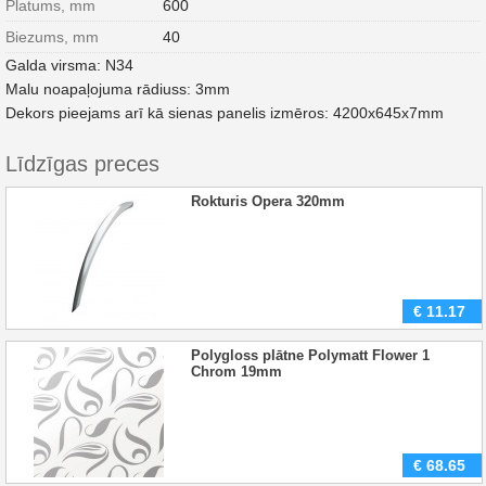
Platums, mm
600
Biezums, mm
40
Galda virsma: N34
Malu noapaļojuma rādiuss: 3mm
Dekors pieejams arī kā sienas panelis izmēros: 4200x645x7mm
Līdzīgas preces
Rokturis Opera 320mm
€
11.17
Polygloss plātne Polymatt Flower 1
Chrom 19mm
€
68.65