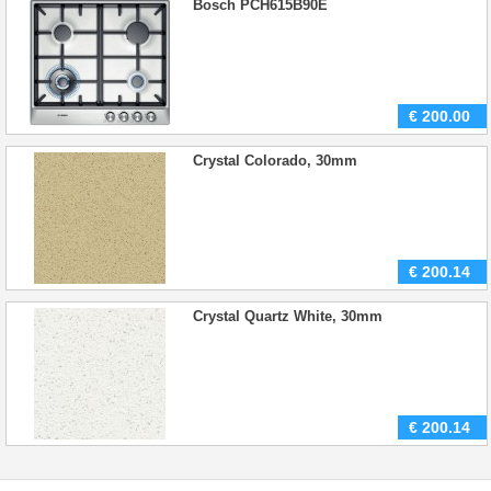
Bosch PCH615B90E
€
200.00
Crystal Colorado, 30mm
€
200.14
Crystal Quartz White, 30mm
€
200.14