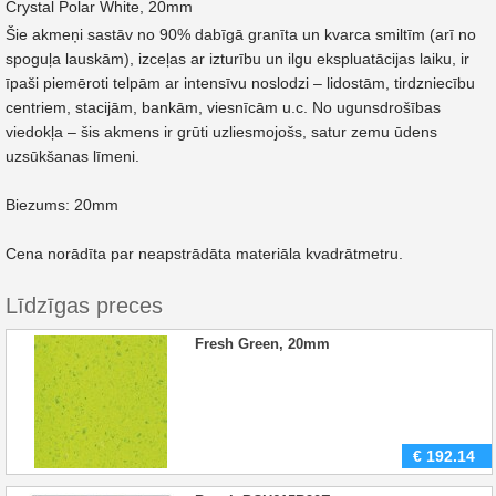
Crystal Polar White, 20mm
Šie akmeņi sastāv no 90% dabīgā granīta un kvarca smiltīm (arī no
spoguļa lauskām), izceļas ar izturību un ilgu ekspluatācijas laiku, ir
īpaši piemēroti telpām ar intensīvu noslodzi – lidostām, tirdzniecību
centriem, stacijām, bankām, viesnīcām u.c. No ugunsdrošības
viedokļa – šis akmens ir grūti uzliesmojošs, satur zemu ūdens
uzsūkšanas līmeni.
Biezums: 20mm
Cena norādīta par neapstrādāta materiāla kvadrātmetru.
Līdzīgas preces
Fresh Green, 20mm
€
192.14