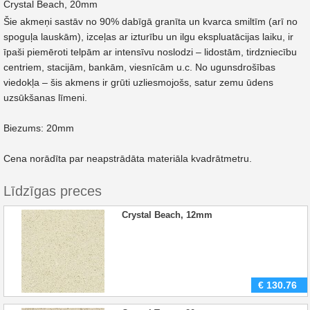
Crystal Beach, 20mm
Šie akmeņi sastāv no 90% dabīgā granīta un kvarca smiltīm (arī no
spoguļa lauskām), izceļas ar izturību un ilgu ekspluatācijas laiku, ir
īpaši piemēroti telpām ar intensīvu noslodzi – lidostām, tirdzniecību
centriem, stacijām, bankām, viesnīcām u.c. No ugunsdrošības
viedokļa – šis akmens ir grūti uzliesmojošs, satur zemu ūdens
uzsūkšanas līmeni.
Biezums: 20mm
Cena norādīta par neapstrādāta materiāla kvadrātmetru.
Līdzīgas preces
Crystal Beach, 12mm
€
130.76