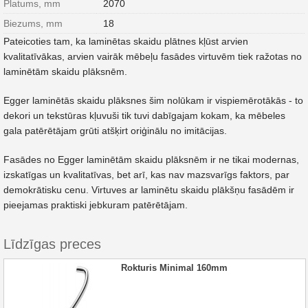
Platums, mm
2070
Biezums, mm
18
Pateicoties tam, ka laminētas skaidu plātnes kļūst arvien
kvalitatīvākas, arvien vairāk mēbeļu fasādes virtuvēm tiek ražotas no
laminētām skaidu plāksnēm.
Egger laminētās skaidu plāksnes šim nolūkam ir vispiemērotākās - to
dekori un tekstūras kļuvuši tik tuvi dabīgajam kokam, ka mēbeles
gala patērētājam grūti atšķirt oriģinālu no imitācijas.
Fasādes no Egger laminētām skaidu plāksnēm ir ne tikai modernas,
izskatīgas un kvalitatīvas, bet arī, kas nav mazsvarīgs faktors, par
demokrātisku cenu. Virtuves ar laminētu skaidu plākšņu fasādēm ir
pieejamas praktiski jebkuram patērētājam.
Līdzīgas preces
Rokturis Minimal 160mm