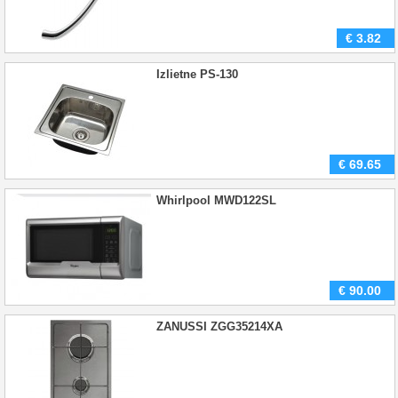
€
3.82
Izlietne PS-130
€
69.65
Whirlpool MWD122SL
€
90.00
ZANUSSI ZGG35214XA